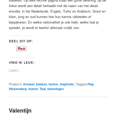
bladeren. Op elke rechter pagina staat een grote tekening, op de
linker wordt een detail herhaald met de naam van het detail
eronder, in het Nederlands, Engels, Turks en Arabisch. Groot en
klein, jong en oud kunnen hier hun kennis uitbreiden of
bijspijkeren. En welke nationaliteit je ook hebt, welke taal je
spreekt, je wordt er beslist allemaal vrolijk van.
DEEL DIT OP:
VIND IK LEUK:
Laden...
Posted in
Actueel
,
boeken
,
humor
,
inspiratie
|
Tagged
Fiep
Westendorp
,
humor
,
Taal
,
tekeningen
Valentijn