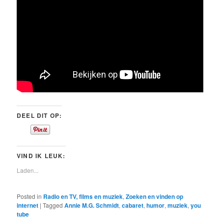
DEEL DIT OP:
VIND IK LEUK:
Laden...
Posted in
Radio en TV, films en muziek
,
Zoeken en vinden op
internet
|
Tagged
Annie M.G. Schmidt
,
cabaret
,
humor
,
muziek
,
you
tube