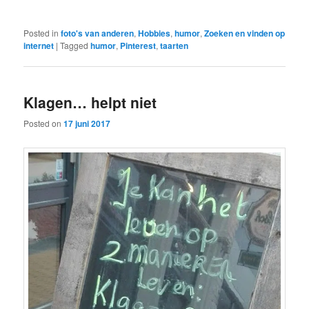
Posted in
foto's van anderen
,
Hobbies
,
humor
,
Zoeken en vinden op
internet
|
Tagged
humor
,
Pinterest
,
taarten
Klagen… helpt niet
Posted on
17 juni 2017