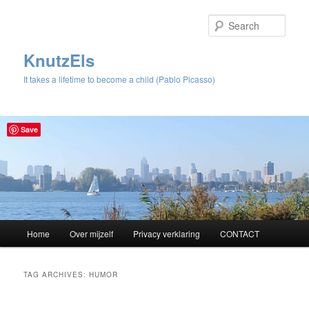
Sear
KnutzEls
It takes a lifetime to become a child (Pablo Picasso)
Save
Main
Home
Over mijzelf
Privacy verklaring
CONTACT
Skip
Skip
menu
to
to
TAG ARCHIVES:
HUMOR
primary
secondary