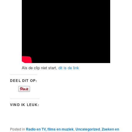
Als de clip niet start,
dit is de link
DEEL DIT OP:
VIND IK LEUK:
Posted in
Radio en TV, films en muziek
,
Uncategorized
,
Zoeken en