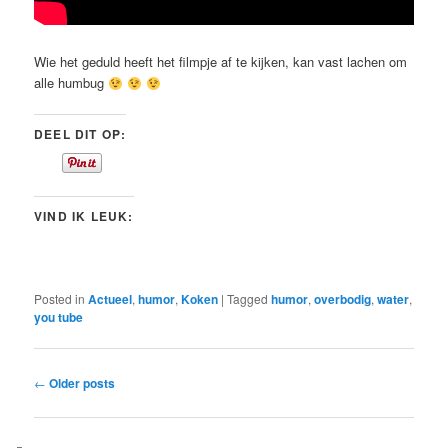
Wie het geduld heeft het filmpje af te kijken, kan vast lachen om
alle humbug
DEEL DIT OP:
VIND IK LEUK:
Posted in
Actueel
,
humor
,
Koken
|
Tagged
humor
,
overbodig
,
water
,
you tube
Post
←
Older posts
navigation