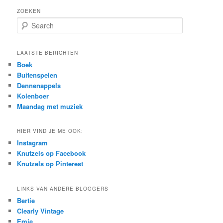
ZOEKEN
S
e
a
r
LAATSTE BERICHTEN
c
Boek
h
Buitenspelen
Dennenappels
Kolenboer
Maandag met muziek
HIER VIND JE ME OOK:
Instagram
Knutzels op Facebook
Knutzels op Pinterest
LINKS VAN ANDERE BLOGGERS
Bertie
Clearly Vintage
Emie