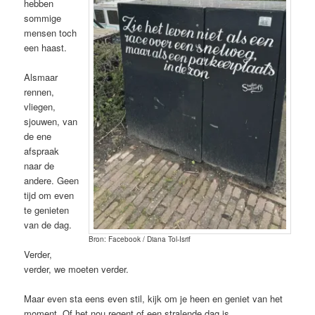
hebben
sommige
mensen toch
een haast.
Alsmaar
rennen,
vliegen,
sjouwen, van
de ene
afspraak
naar de
andere. Geen
tijd om even
te genieten
van de dag.
Bron: Facebook / Diana Tol-Isrif
Verder,
verder, we moeten verder.
Maar even sta eens even stil, kijk om je heen en geniet van het
moment. Of het nou regent of een stralende dag is.