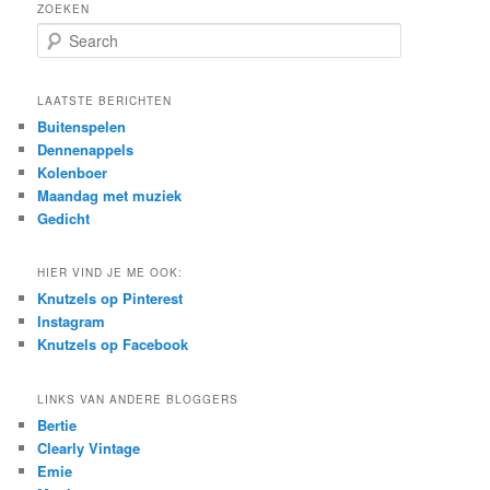
ZOEKEN
S
e
a
r
LAATSTE BERICHTEN
c
Buitenspelen
h
Dennenappels
Kolenboer
Maandag met muziek
Gedicht
HIER VIND JE ME OOK:
Knutzels op Pinterest
Instagram
Knutzels op Facebook
LINKS VAN ANDERE BLOGGERS
Bertie
Clearly Vintage
Emie