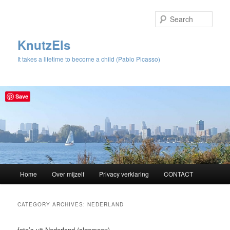
Sear
KnutzEls
It takes a lifetime to become a child (Pablo Picasso)
Save
Main
Home
Over mijzelf
Privacy verklaring
CONTACT
Skip
Skip
menu
to
to
CATEGORY ARCHIVES:
NEDERLAND
primary
secondary
foto’s uit Nederland (algemeen)