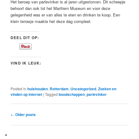
Het beroep van parlevinker is al jaren uitgestorven. Dit scheepje
behoort dan ook tot het Maritiem Museum en voor deze
gelegenheid was er van alles te eten en drinken te koop. Een
klein terrasje maakte het deze dag compleet.
DEEL DIT OP:
VIND IK LEUK:
Posted in
huishouden
,
Rotterdam
,
Uncategorized
,
Zoeken en
vinden op internet
|
Tagged
boodschappen
,
parlevinker
Post
←
Older posts
navigation