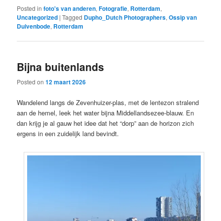
Posted in
foto's van anderen
,
Fotografie
,
Rotterdam
,
Uncategorized
|
Tagged
Dupho_Dutch Photographers
,
Ossip van
Duivenbode
,
Rotterdam
Bijna buitenlands
Posted on
12 maart 2026
Wandelend langs de Zevenhuizer-plas, met de lentezon stralend
aan de hemel, leek het water bijna Middellandsezee-blauw. En
dan krijg je al gauw het idee dat het “dorp” aan de horizon zich
ergens in een zuidelijk land bevindt.