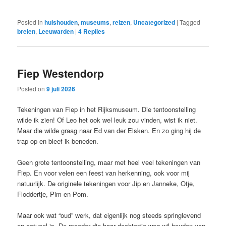
Posted in
huishouden
,
museums
,
reizen
,
Uncategorized
|
Tagged
breien
,
Leeuwarden
|
4
Replies
Fiep Westendorp
Posted on
9 juli 2026
Tekeningen van Fiep in het Rijksmuseum. Die tentoonstelling
wilde ik zien! Of Leo het ook wel leuk zou vinden, wist ik niet.
Maar die wilde graag naar Ed van der Elsken. En zo ging hij de
trap op en bleef ik beneden.
Geen grote tentoonstelling, maar met heel veel tekeningen van
Fiep. En voor velen een feest van herkenning, ook voor mij
natuurlijk. De originele tekeningen voor Jip en Janneke, Otje,
Floddertje, Pim en Pom.
Maar ook wat “oud” werk, dat eigenlijk nog steeds springlevend
en actueel is. De moeder die haar dochtertje weg wil houden van