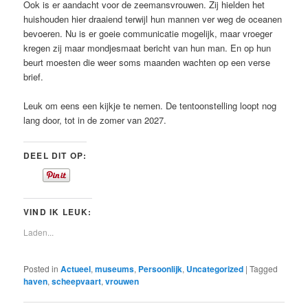
Ook is er aandacht voor de zeemansvrouwen. Zij hielden het
huishouden hier draaiend terwijl hun mannen ver weg de oceanen
bevoeren. Nu is er goeie communicatie mogelijk, maar vroeger
kregen zij maar mondjesmaat bericht van hun man. En op hun
beurt moesten die weer soms maanden wachten op een verse
brief.
Leuk om eens een kijkje te nemen. De tentoonstelling loopt nog
lang door, tot in de zomer van 2027.
DEEL DIT OP:
VIND IK LEUK:
Laden...
Posted in
Actueel
,
museums
,
Persoonlijk
,
Uncategorized
|
Tagged
haven
,
scheepvaart
,
vrouwen