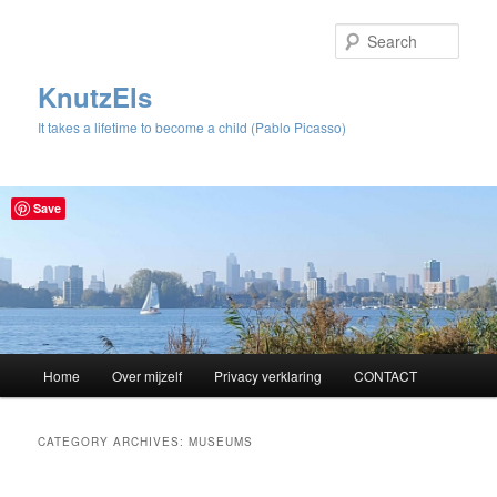
Sear
KnutzEls
It takes a lifetime to become a child (Pablo Picasso)
Save
Main
Home
Over mijzelf
Privacy verklaring
CONTACT
Skip
Skip
menu
to
to
CATEGORY ARCHIVES:
MUSEUMS
primary
secondary