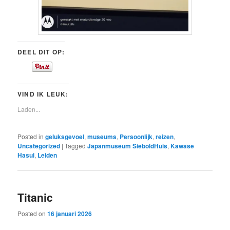
DEEL DIT OP:
VIND IK LEUK:
Laden...
Posted in
geluksgevoel
,
museums
,
Persoonlijk
,
reizen
,
Uncategorized
|
Tagged
Japanmuseum SieboldHuis
,
Kawase
Hasui
,
Leiden
Titanic
Posted on
16 januari 2026