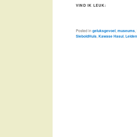
VIND IK LEUK:
Posted in
geluksgevoel
,
museums
,
SieboldHuis
,
Kawase Hasui
,
Leiden