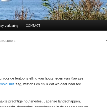
acy verklaring
CONTACT
EBOLDHUIS
g voor de tentoonstelling van houtsneden van Kawase
boldHuis
zag, wisten Leo en ik dat we daar naar toe
akte prachtige houtsnedes. Japanse landschappen,
uw bedekt, dromerige landschappen in de schemering en