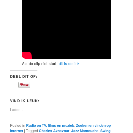
Als de clip niet start,
dit is de link
DEEL DIT OP:
VIND IK LEUK:
Laden...
Posted in
Radio en TV, films en muziek
,
Zoeken en vinden op
internet
|
Tagged
Charles Aznavour
,
Jazz Mamouche
,
Swing