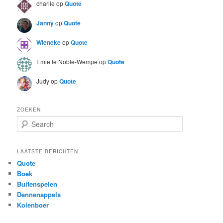
charlie
op
Quote
Janny
op
Quote
Wieneke
op
Quote
Emie le Noble-Wempe
op
Quote
Judy
op
Quote
ZOEKEN
S
e
a
r
LAATSTE BERICHTEN
c
Quote
h
Boek
Buitenspelen
Dennenappels
Kolenboer