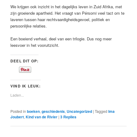
We krijgen ook inzicht in het dagelijks leven in Zuid Afrika, met
zijn groeiende apartheid. Het vraagt van Pérsomi veel tact om te
laveren tussen haar rechtvaardigheidsgevoel, politiek en
persoonlijke relaties.
Een boeiend verhaal, deel van een trilogie. Dus nog meer
leesvoer in het vooruitzicht.
DEEL DIT OP:
VIND IK LEUK:
Laden...
Posted in
boeken
,
geschiedenis
,
Uncategorized
|
Tagged
Ima
Joubert
,
Kind van de Rivier
|
3
Replies