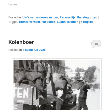
Laden...
Posted in
foto's van anderen
,
natuur
,
Persoonlijk
,
Uncategorized
|
Tagged
Esther Verhoef
,
Facebook
,
Susan Veldman
|
7
Replies
Kolenboer
10
Posted on
4 augustus 2026