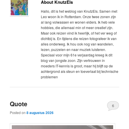
About KnutzEls
content
content
Hallo, dit is het weblog van KnutzEls. Samen met
Leo woon ik in Rotterdam. Onze twee zonen zijn
al lang volwassen en wonen elders. Ik heb vele
hobbies, die allemaal min of meer creatief zijn.
Maar ook reizen vind ik heerlijk, of het ver weg of
dichtbij is. En tijdens die reizen fotografeer ik van
alles onderweg. Ik hou ook nog van wandelen,
lezen, puzzelen en naar muziek luisteren.
Speciaal voor mijn 61e verjaardag kreeg ik dit
blog van jongste zoon. Zijn vertrouwen in
moeders IT-kennis is groot, maar hij blijft op de
achtergrond als steun en toeverlaat bij technische
problemen
Quote
6
Posted on
8 augustus 2026