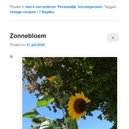
Posted in
foto's van anderen
,
Persoonlijk
,
Uncategorized
|
Tagged
vintage reclame
|
7
Replies
Zonnebloem
6
Posted on
31 juli 2026
Ik