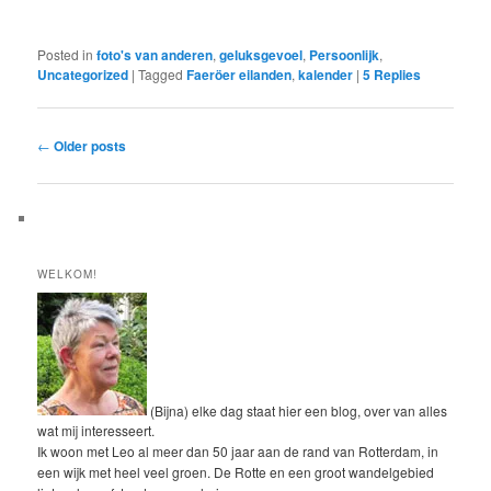
Posted in
foto's van anderen
,
geluksgevoel
,
Persoonlijk
,
Uncategorized
|
Tagged
Faeröer eilanden
,
kalender
|
5
Replies
Post
←
Older posts
navigation
WELKOM!
(Bijna) elke dag staat hier een blog, over van alles
wat mij interesseert.
Ik woon met Leo al meer dan 50 jaar aan de rand van Rotterdam, in
een wijk met heel veel groen. De Rotte en een groot wandelgebied