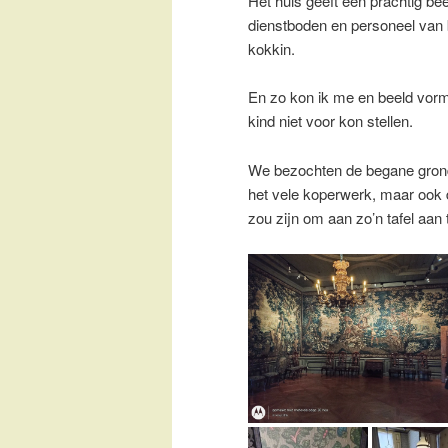
Het huis geeft een prachtig be
dienstboden en personeel van 
kokkin.
En zo kon ik me en beeld vorme
kind niet voor kon stellen.
We bezochten de begane grond
het vele koperwerk, maar ook 
zou zijn om aan zo’n tafel aan t