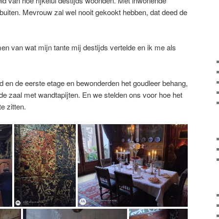
eld van hoe rijkelui destijds woonden. Met inwonende
buiten. Mevrouw zal wel nooit gekookt hebben, dat deed de
n van wat mijn tante mij destijds vertelde en ik me als
 en de eerste etage en bewonderden het goudleer behang,
de zaal met wandtapijten. En we stelden ons voor hoe het
e zitten.