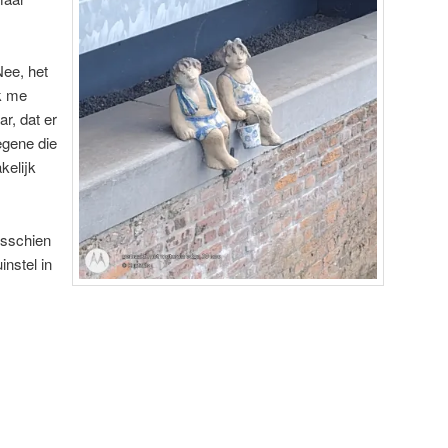
Nee, het
ik me
r, dat er
egene die
kelijk
misschien
instel in