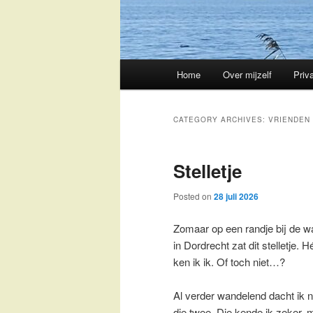
Main
Home
Over mijzelf
Priv
Skip
Skip
menu
to
to
CATEGORY ARCHIVES:
VRIENDEN
primary
secondary
Stelletje
content
content
Posted on
28 juli 2026
Zomaar op een randje bij de w
in Dordrecht zat dit stelletje. H
ken ik ik. Of toch niet…?
Al verder wandelend dacht ik 
die twee. Die kende ik zeker, 