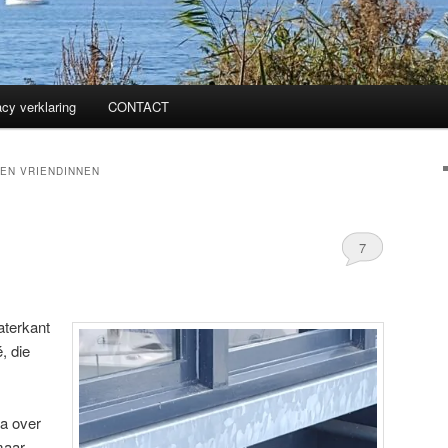
acy verklaring
CONTACT
 EN VRIENDINNEN
7
aterkant
é, die
na over
maar