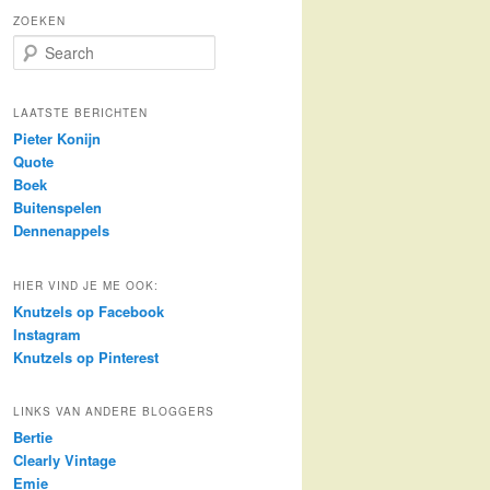
ZOEKEN
S
e
a
r
LAATSTE BERICHTEN
c
Pieter Konijn
h
Quote
Boek
Buitenspelen
Dennenappels
HIER VIND JE ME OOK:
Knutzels op Facebook
Instagram
Knutzels op Pinterest
LINKS VAN ANDERE BLOGGERS
Bertie
Clearly Vintage
Emie