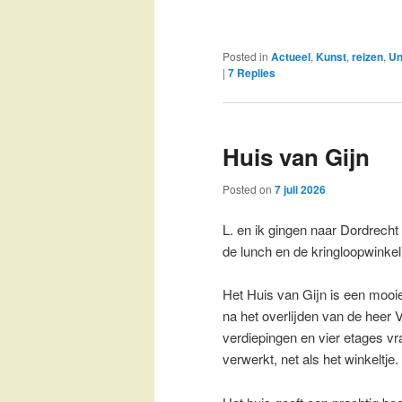
Posted in
Actueel
,
Kunst
,
reizen
,
Un
|
7
Replies
Huis van Gijn
Posted on
7 juli 2026
L. en ik gingen naar Dordrech
de lunch en de kringloopwinkel
Het Huis van Gijn is een mooie 
na het overlijden van de hee
verdiepingen en vier etages vraa
verwerkt, net als het winkeltje.