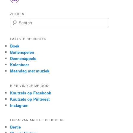
ZOEKEN
S
e
a
r
LAATSTE BERICHTEN
c
Boek
h
Buitenspelen
Dennenappels
Kolenboer
Maandag met muziek
HIER VIND JE ME OOK:
Knutzels op Facebook
Knutzels op Pinterest
Instagram
LINKS VAN ANDERE BLOGGERS
Bertie