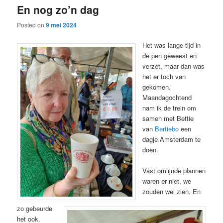
En nog zo’n dag
content
content
Posted on
9 mei 2024
Het was lange tijd in
de pen geweest en
verzet, maar dan was
het er toch van
gekomen.
Maandagochtend
nam ik de trein om
samen met Bettie
van
Bertiebo
een
dagje Amsterdam te
doen.
Vast omlijnde plannen
waren er niet, we
zouden wel zien. En
zo gebeurde
het ook.