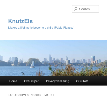
Sear
KnutzEls
It takes a lifetime to become a child (Pablo Picasso)
Main
Home
Over mijzelf
Privacy verklaring
CONTACT
Skip
Skip
menu
to
to
TAG ARCHIVES:
NOORDERMARKT
primary
secondary