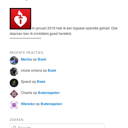
In januari 2016 heb ik een bypass-operatie gehad. Ook
daarvan ben ik inmiddels goed hersteld.
**********************
RECENTE REACTIES
Marlou
op
Boek
nicole orriens
op
Boek
Sjoerd
op
Boek
Charlie
op
Buitenspelen
Wieneke
op
Buitenspelen
ZOEKEN
S