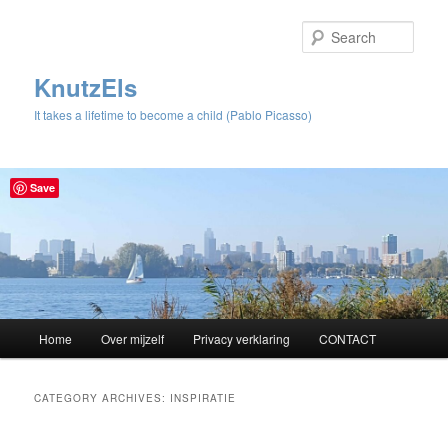
Sear
KnutzEls
It takes a lifetime to become a child (Pablo Picasso)
Save
Main
Home
Over mijzelf
Privacy verklaring
CONTACT
Skip
Skip
menu
to
to
CATEGORY ARCHIVES:
INSPIRATIE
primary
secondary