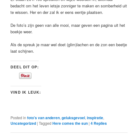
bedacht om het leven ietsje zonniger te maken en somberheid uit
te wissen. Her en der zal ik er eens eentje plaatsen.
De foto’s zijn geen van alle mooi, maar geven een pagina uit het
boekje weer.
Als de spreuk je maar wel doet (glim)lachen en de zon een beetje
laat schijnen.
DEEL DIT OP:
VIND IK LEUK:
Posted in
foto's van anderen
,
geluksgevoel
,
inspiratie
,
Uncategorized
|
Tagged
Here comes the sun
|
4
Replies