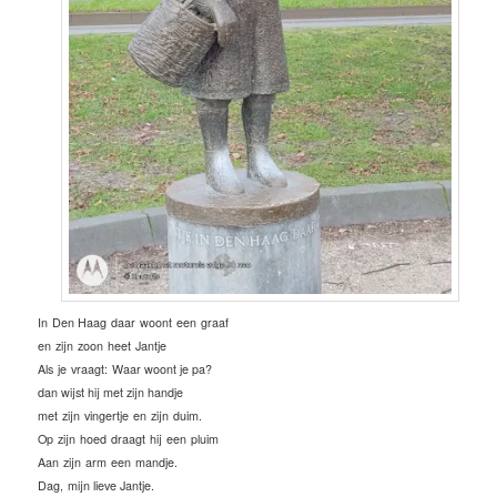
In
Den Haag
daar
woont
een
graaf
en
zijn
zoon
heet
Jantje
Als
je
vraagt:
Waar woont je pa?
dan wijst hij met zijn handje
met
zijn
vingertje
en
zijn
duim.
Op
zijn
hoed
draagt
hij
een
pluim
Aan
zijn
arm
een
mandje.
Dag,
mijn lieve Jantje.