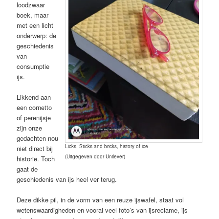
loodzwaar
boek, maar
met een licht
onderwerp: de
geschiedenis
van
consumptie
ijs.
Likkend aan
een cornetto
of perenijsje
zijn onze
gedachten nou
Licks, Sticks and bricks, history of ice
niet direct bij
(Uitgegeven door Unilever)
historie. Toch
gaat de
geschiedenis van ijs heel ver terug.
Deze dikke pil, in de vorm van een reuze ijswafel, staat vol
wetenswaardigheden en vooral veel foto’s van ijsreclame, ijs