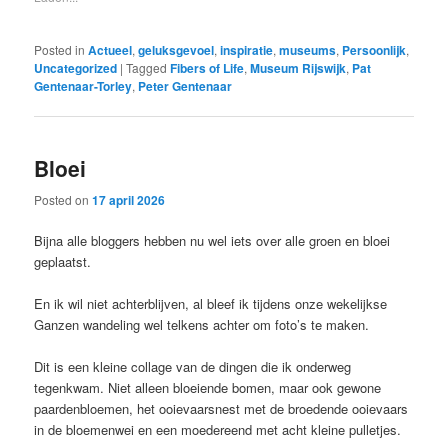
Posted in
Actueel
,
geluksgevoel
,
inspiratie
,
museums
,
Persoonlijk
,
Uncategorized
|
Tagged
Fibers of Life
,
Museum Rijswijk
,
Pat
Gentenaar-Torley
,
Peter Gentenaar
Bloei
Posted on
17 april 2026
Bijna alle bloggers hebben nu wel iets over alle groen en bloei
geplaatst.
En ik wil niet achterblijven, al bleef ik tijdens onze wekelijkse
Ganzen wandeling wel telkens achter om foto’s te maken.
Dit is een kleine collage van de dingen die ik onderweg
tegenkwam. Niet alleen bloeiende bomen, maar ook gewone
paardenbloemen, het ooievaarsnest met de broedende ooievaars
in de bloemenwei en een moedereend met acht kleine pulletjes.