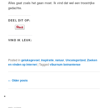
Alles gaat zoals het gaan moet. Ik vind dat wel een troostrijke
gedachte.
DEEL DIT OP:
VIND IK LEUK:
Posted in
geluksgevoel
,
inspiratie
,
natuur
,
Uncategorized
,
Zoeken
en vinden op internet
|
Tagged
viburnum botnantense
Post
←
Older posts
navigation