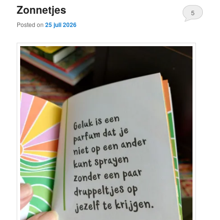
Zonnetjes
content
content
5
Posted on
25 juli 2026