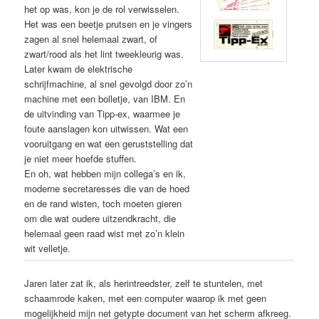
het op was, kon je de rol verwisselen.
Het was een beetje prutsen en je vingers
zagen al snel helemaal zwart, of
zwart/rood als het lint tweekleurig was.
Later kwam de elektrische
schrijfmachine, al snel gevolgd door zo’n
machine met een bolletje, van IBM. En
de uitvinding van Tipp-ex, waarmee je
foute aanslagen kon uitwissen. Wat een
vooruitgang en wat een geruststelling dat
je niet meer hoefde stuffen.
En oh, wat hebben mijn collega’s en ik,
moderne secretaresses die van de hoed
en de rand wisten, toch moeten gieren
om die wat oudere uitzendkracht, die
helemaal geen raad wist met zo’n klein
wit velletje.
Jaren later zat ik, als herintreedster, zelf te stuntelen, met
schaamrode kaken, met een computer waarop ik met geen
mogelijkheid mijn net getypte document van het scherm afkreeg.