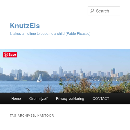
Sear
KnutzEls
It takes a lifetime to become a child (Pablo Picasso)
Save
Main
Home
Over mijzelf
Privacy verklaring
CONTACT
Skip
Skip
menu
to
to
TAG ARCHIVES:
KANTOOR
primary
secondary