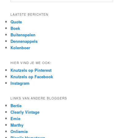
e
a
r
LAATSTE BERICHTEN
c
Quote
h
Boek
Buitenspelen
Dennenappels
Kolenboer
HIER VIND JE ME OOK:
Knutzels op Pinterest
Knutzels op Facebook
Instagram
LINKS VAN ANDERE BLOGGERS
Bertie
Clearly Vintage
Emie
Marthy
Onliemie
Pippi's Hometown