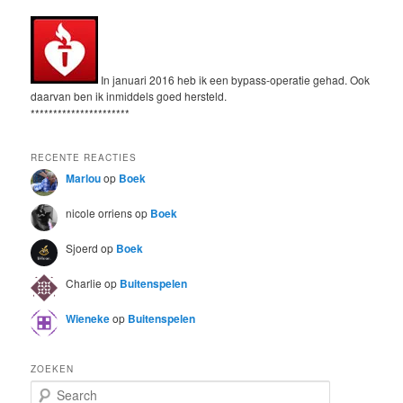
In januari 2016 heb ik een bypass-operatie gehad. Ook
daarvan ben ik inmiddels goed hersteld.
**********************
RECENTE REACTIES
Marlou
op
Boek
nicole orriens
op
Boek
Sjoerd
op
Boek
Charlie
op
Buitenspelen
Wieneke
op
Buitenspelen
ZOEKEN
S