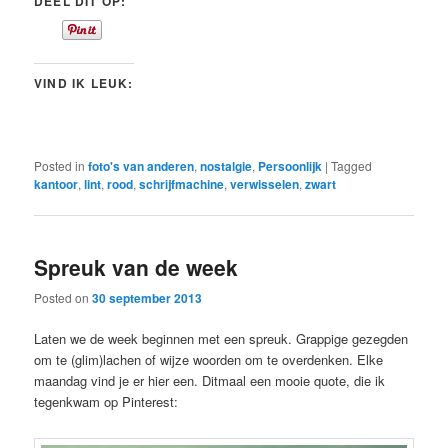
DEEL DIT OP:
VIND IK LEUK:
Posted in
foto's van anderen
,
nostalgie
,
Persoonlijk
|
Tagged
kantoor
,
lint
,
rood
,
schrijfmachine
,
verwisselen
,
zwart
Spreuk van de week
Posted on
30 september 2013
Laten we de week beginnen met een spreuk. Grappige gezegden
om te (glim)lachen of wijze woorden om te overdenken. Elke
maandag vind je er hier een. Ditmaal een mooie quote, die ik
tegenkwam op Pinterest: