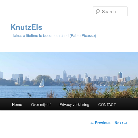
Sear
KnutzEls
It takes a lifetime to become a child (Pablo Picasso)
Main
Home
Over mijzelf
Privacy verklaring
CONTACT
Skip
menu
to
Post
←
Previous
Next
→
navigation
primary