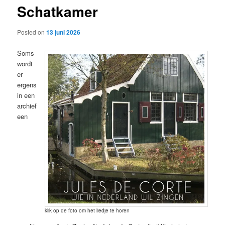
Schatkamer
content
Posted on
13 juni 2026
Soms
wordt
er
ergens
in een
archief
een
klik op de foto om het liedje te horen