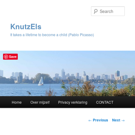
Sear
KnutzEls
It takes a lifetime to become a child (Pablo Picasso)
Save
Main
Home
Over mijzelf
Privacy verklaring
CONTACT
Skip
menu
to
Post
←
Previous
Next
→
navigation
primary