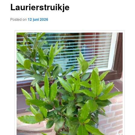
Laurierstruikje
content
Posted on
12 juni 2026