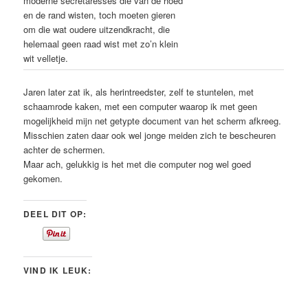
moderne secretaresses die van de hoed
en de rand wisten, toch moeten gieren
om die wat oudere uitzendkracht, die
helemaal geen raad wist met zo’n klein
wit velletje.
Jaren later zat ik, als herintreedster, zelf te stuntelen, met
schaamrode kaken, met een computer waarop ik met geen
mogelijkheid mijn net getypte document van het scherm afkreeg.
Misschien zaten daar ook wel jonge meiden zich te bescheuren
achter de schermen.
Maar ach, gelukkig is het met die computer nog wel goed
gekomen.
DEEL DIT OP:
VIND IK LEUK: