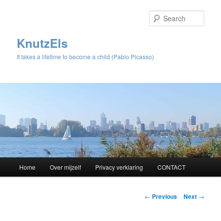
Sear
KnutzEls
It takes a lifetime to become a child (Pablo Picasso)
Main
Home
Over mijzelf
Privacy verklaring
CONTACT
Skip
menu
to
Post
←
Previous
Next
→
navigation
primary