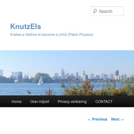
Sear
KnutzEls
It takes a lifetime to become a child (Pablo Picasso)
Main
Home
Over mijzelf
Privacy verklaring
CONTACT
Skip
menu
to
Post
←
Previous
Next
→
navigation
primary