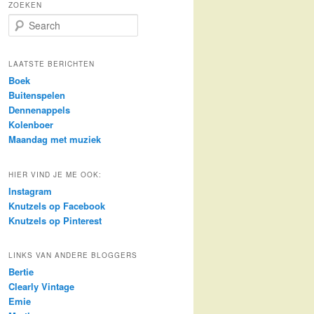
ZOEKEN
S
e
a
r
LAATSTE BERICHTEN
c
Boek
h
Buitenspelen
Dennenappels
Kolenboer
Maandag met muziek
HIER VIND JE ME OOK:
Instagram
Knutzels op Facebook
Knutzels op Pinterest
LINKS VAN ANDERE BLOGGERS
Bertie
Clearly Vintage
Emie