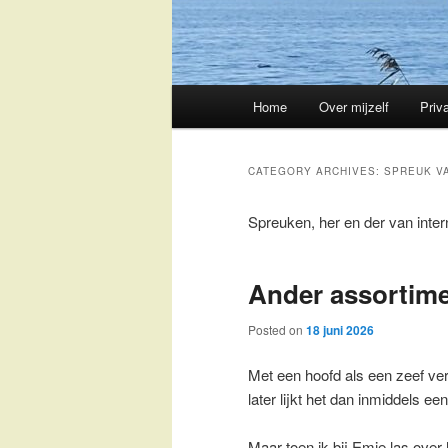
Main
Home
Over mijzelf
Priv
Skip
Skip
menu
to
to
CATEGORY ARCHIVES:
SPREUK V
primary
secondary
Spreuken, her en der van inter
content
content
Ander assortim
Posted on
18 juni 2026
Met een hoofd als een zeef ver
later lijkt het dan inmiddels e
Maar toen ik bij Emie las over