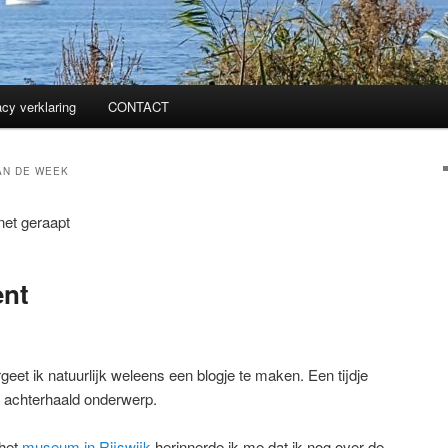
acy verklaring
CONTACT
AN DE WEEK
net geraapt
ent
geet ik natuurlijk weleens een blogje te maken. Een tijdje
en achterhaald onderwerp.
 het
museum in Rijswijk
herinnerde ik me dat ik nog over de