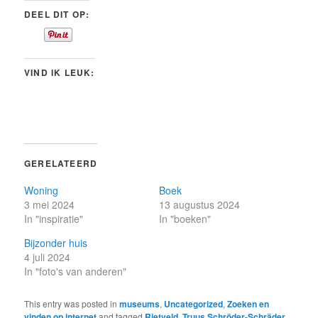
DEEL DIT OP:
VIND IK LEUK:
GERELATEERD
Woning
Boek
3 mei 2024
13 augustus 2024
In "inspiratie"
In "boeken"
Bijzonder huis
4 juli 2024
In "foto's van anderen"
This entry was posted in
museums
,
Uncategorized
,
Zoeken en
vinden op internet
and tagged
Rietveld
,
Truus Schröder-Schräder