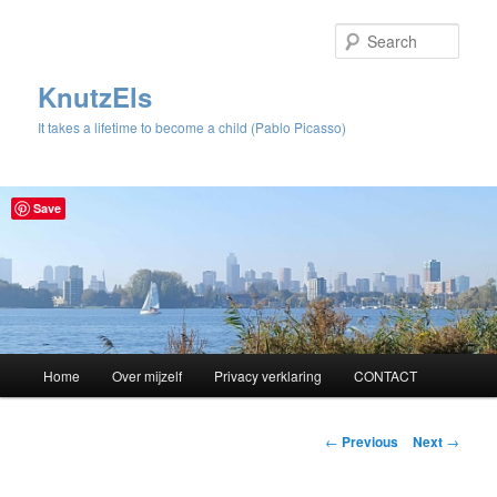
Sear
KnutzEls
It takes a lifetime to become a child (Pablo Picasso)
Save
Main
Home
Over mijzelf
Privacy verklaring
CONTACT
Skip
menu
to
Post
←
Previous
Next
→
navigation
primary