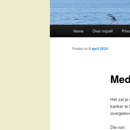
Main
Home
Over mijzelf
Priv
Skip
menu
to
Posted on
5 april 2024
primary
Med
content
Het zal je
kanker te
overgeleve
Die van