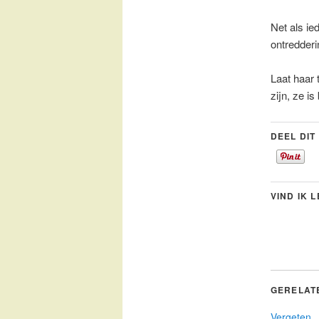
Net als ie
ontredderi
Laat haar 
zijn, ze i
DEEL DIT
VIND IK 
GERELAT
Vergeten