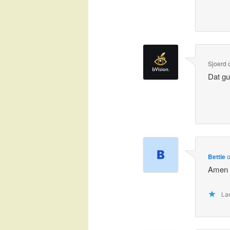
Sjoerd
Dat g
Bettie
Amen
Lad