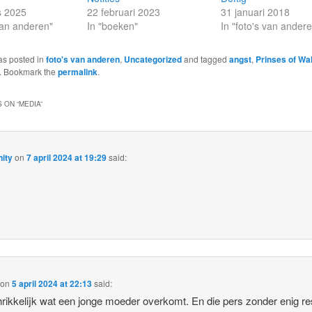
s 2025
22 februari 2023
31 januari 2018
 van anderen"
In "boeken"
In "foto's van ander
as posted in
foto's van anderen
,
Uncategorized
and tagged
angst
,
Prinses of Wa
. Bookmark the
permalink
.
 ON “
MEDIA
”
ity
on
7 april 2024 at 19:29
said:
on
5 april 2024 at 22:13
said:
rikkelijk wat een jonge moeder overkomt. En die pers zonder enig r