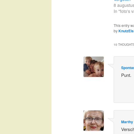
8 augustu
In "foto's
This entry w
by
KnutzEls
10 THOUGHTS
Spontan
Punt.
Marthy
Versch