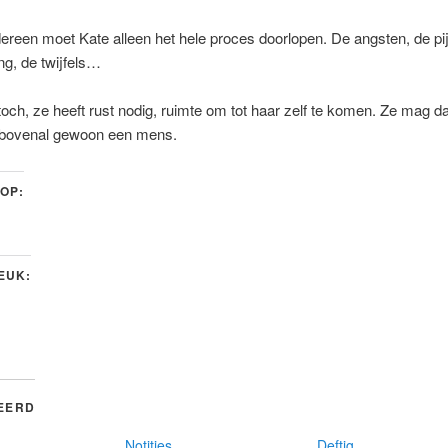
dereen moet Kate alleen het hele proces doorlopen. De angsten, de pi
ng, de twijfels…
toch, ze heeft rust nodig, ruimte om tot haar zelf te komen. Ze mag d
s bovenal gewoon een mens.
 OP:
LEUK:
EERD
Notities
Deftig