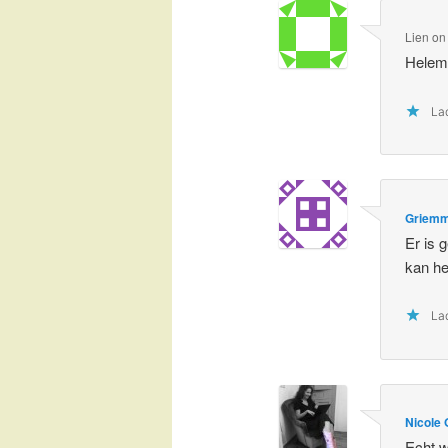
Lien
o
Helema
Lad
Griem
Er is 
kan he
Lad
Nicole 
Echt w