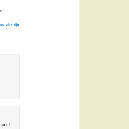
en"
les
,
ziek zijn
espect