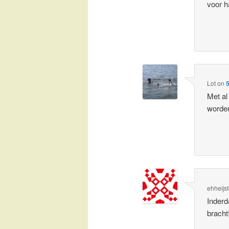
voor h
Lot
on
5
Met al
worden
ehheijs
Inderd
bracht