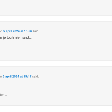
on
5 april 2024 at 15:56
said:
un je toch niemand…
on
5 april 2024 at 15:17
said:
en...