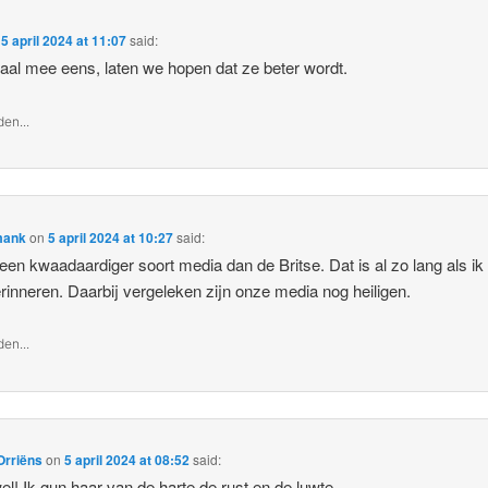
n
5 april 2024 at 11:07
said:
al mee eens, laten we hopen dat ze beter wordt.
en...
mank
on
5 april 2024 at 10:27
said:
geen kwaadaardiger soort media dan de Britse. Dat is al zo lang als i
rinneren. Daarbij vergeleken zijn onze media nog heiligen.
en...
Orriëns
on
5 april 2024 at 08:52
said:
el! Ik gun haar van de harte de rust en de luwte.