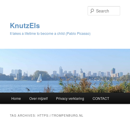
Sear
KnutzEls
It takes a lifetime to become a child (Pablo Picasso)
Main
Home
Over mijzelf
Privacy verklaring
CONTACT
Skip
Skip
menu
to
to
TAG ARCHIVES:
HTTPS://TROMPENBURG.NL
primary
secondary