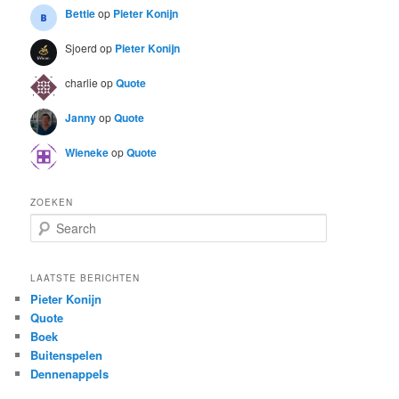
Bettie
op
Pieter Konijn
Sjoerd
op
Pieter Konijn
charlie
op
Quote
Janny
op
Quote
Wieneke
op
Quote
ZOEKEN
S
e
a
r
LAATSTE BERICHTEN
c
Pieter Konijn
h
Quote
Boek
Buitenspelen
Dennenappels