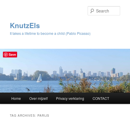
Sear
KnutzEls
It takes a lifetime to become a child (Pablo Picasso)
Save
Main
Home
Over mijzelf
Privacy verklaring
CONTACT
Skip
Skip
menu
to
to
TAG ARCHIVES:
PARIJS
primary
secondary