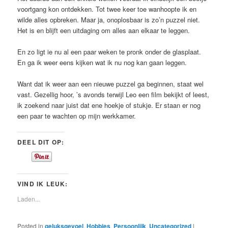
voortgang kon ontdekken. Tot twee keer toe wanhoopte ik en
wilde alles opbreken. Maar ja, onoplosbaar is zo’n puzzel niet.
Het is en blijft een uitdaging om alles aan elkaar te leggen.
En zo ligt ie nu al een paar weken te pronk onder de glasplaat.
En ga ik weer eens kijken wat ik nu nog kan gaan leggen.
Want dat ik weer aan een nieuwe puzzel ga beginnen, staat wel
vast. Gezellig hoor, ’s avonds terwijl Leo een film bekijkt of leest,
ik zoekend naar juist dat ene hoekje of stukje. Er staan er nog
een paar te wachten op mijn werkkamer.
DEEL DIT OP:
VIND IK LEUK:
Laden...
Posted in
geluksgevoel
,
Hobbies
,
Persoonlijk
,
Uncategorized
|