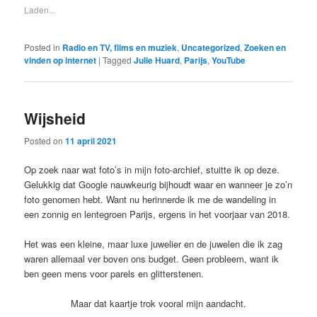
Laden...
Posted in
Radio en TV, films en muziek
,
Uncategorized
,
Zoeken en
vinden op internet
|
Tagged
Julie Huard
,
Parijs
,
YouTube
Wijsheid
Posted on
11 april 2021
Op zoek naar wat foto’s in mijn foto-archief, stuitte ik op deze.
Gelukkig dat Google nauwkeurig bijhoudt waar en wanneer je zo’n
foto genomen hebt. Want nu herinnerde ik me de wandeling in
een zonnig en lentegroen Parijs, ergens in het voorjaar van 2018.
Het was een kleine, maar luxe juwelier en de juwelen die ik zag
waren allemaal ver boven ons budget. Geen probleem, want ik
ben geen mens voor parels en glitterstenen.
Maar dat kaartje trok vooral mijn aandacht.