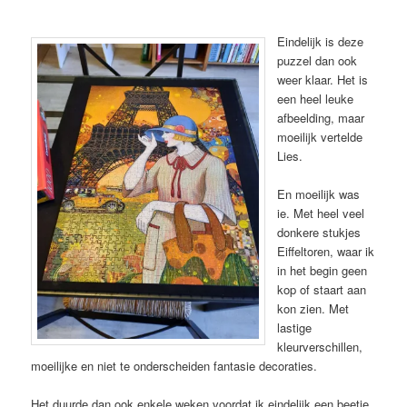
Eindelijk is deze
puzzel dan ook
weer klaar. Het is
een heel leuke
afbeelding, maar
moeilijk vertelde
Lies.
En moeilijk was
ie. Met heel veel
donkere stukjes
Eiffeltoren, waar ik
in het begin geen
kop of staart aan
kon zien. Met
lastige
kleurverschillen,
moeilijke en niet te onderscheiden fantasie decoraties.
Het duurde dan ook enkele weken voordat ik eindelijk een beetje