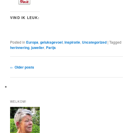
VIND IK LEUK:
Posted in
Europa
,
geluksgevoel
,
inspiratie
,
Uncategorized
|
Tagged
herinnering
,
juwelier
,
Parijs
Post
←
Older posts
navigation
WELKOM!