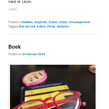
VIND IK LEUK:
Laden...
Posted in
Hobbies
,
inspiratie
,
Koken
,
reizen
,
Uncategorized
|
Tagged
Doe het zelf
,
Koken
,
Parijs
,
winkelen
Boek
Posted on
24 februari 2024