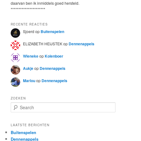
daarvan ben ik inmiddels goed hersteld.
**********************
RECENTE REACTIES
Sjoerd
op
Buitenspelen
ELIZABETH HEIJSTEK
op
Dennenappels
Wieneke
op
Kolenboer
Aukje
op
Dennenappels
Marlou
op
Dennenappels
ZOEKEN
S
e
a
r
LAATSTE BERICHTEN
c
Buitenspelen
h
Dennenappels