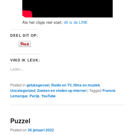
Als het clipje niet start,
dit is de LINK
DEEL DIT OP:
VIND IK LEUK:
Laden...
Posted in
geluksgevoel
,
Radio en TV, films en muziek
,
Uncategorized
,
Zoeken en vinden op internet
|
Tagged
Francis
Lemarque
,
Parijs
,
YouTube
Puzzel
Posted on
26 januari 2022