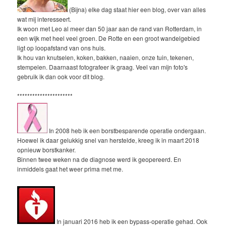
(Bijna) elke dag staat hier een blog, over van alles
wat mij interesseert.
Ik woon met Leo al meer dan 50 jaar aan de rand van Rotterdam, in
een wijk met heel veel groen. De Rotte en een groot wandelgebied
ligt op loopafstand van ons huis.
Ik hou van knutselen, koken, bakken, naaien, onze tuin, tekenen,
stempelen. Daarnaast fotografeer ik graag. Veel van mijn foto's
gebruik ik dan ook voor dit blog.
**********************
In 2008 heb ik een borstbesparende operatie ondergaan.
Hoewel ik daar gelukkig snel van herstelde, kreeg ik in maart 2018
opnieuw borstkanker.
Binnen twee weken na de diagnose werd ik geopereerd. En
inmiddels gaat het weer prima met me.
In januari 2016 heb ik een bypass-operatie gehad. Ook