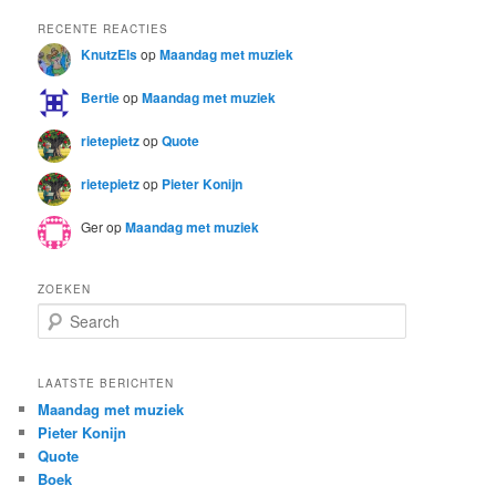
RECENTE REACTIES
KnutzEls
op
Maandag met muziek
Bertie
op
Maandag met muziek
rietepietz
op
Quote
rietepietz
op
Pieter Konijn
Ger
op
Maandag met muziek
ZOEKEN
S
e
a
r
LAATSTE BERICHTEN
c
Maandag met muziek
h
Pieter Konijn
Quote
Boek