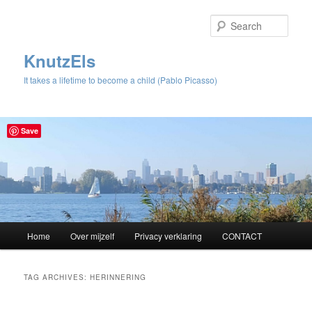
Sear
KnutzEls
It takes a lifetime to become a child (Pablo Picasso)
Save
Main
Home
Over mijzelf
Privacy verklaring
CONTACT
Skip
Skip
menu
to
to
TAG ARCHIVES:
HERINNERING
primary
secondary