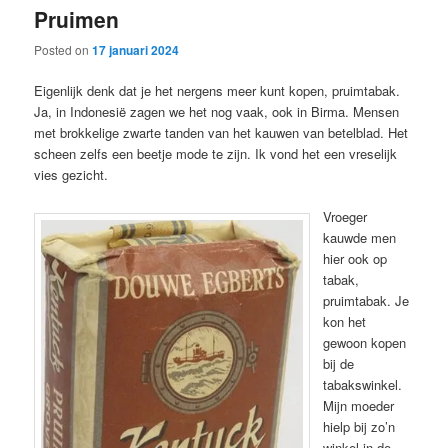
Pruimen
content
content
Posted on
17 januari 2024
Eigenlijk denk dat je het nergens meer kunt kopen, pruimtabak.
Ja, in Indonesië zagen we het nog vaak, ook in Birma. Mensen
met brokkelige zwarte tanden van het kauwen van betelblad. Het
scheen zelfs een beetje mode te zijn. Ik vond het een vreselijk
vies gezicht.
Vroeger
kauwde men
hier ook op
tabak,
pruimtabak. Je
kon het
gewoon kopen
bij de
tabakswinkel.
Mijn moeder
hielp bij zo’n
winkel in de