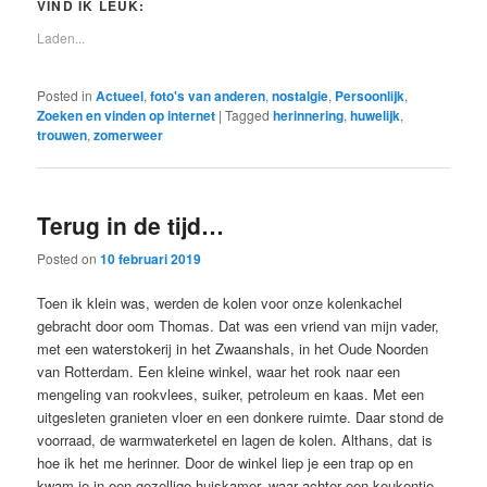
VIND IK LEUK:
Laden...
Posted in
Actueel
,
foto's van anderen
,
nostalgie
,
Persoonlijk
,
Zoeken en vinden op internet
|
Tagged
herinnering
,
huwelijk
,
trouwen
,
zomerweer
Terug in de tijd…
Posted on
10 februari 2019
Toen ik klein was, werden de kolen voor onze kolenkachel
gebracht door oom Thomas. Dat was een vriend van mijn vader,
met een waterstokerij in het Zwaanshals, in het Oude Noorden
van Rotterdam. Een kleine winkel, waar het rook naar een
mengeling van rookvlees, suiker, petroleum en kaas. Met een
uitgesleten granieten vloer en een donkere ruimte. Daar stond de
voorraad, de warmwaterketel en lagen de kolen. Althans, dat is
hoe ik het me herinner. Door de winkel liep je een trap op en
kwam je in een gezellige huiskamer, waar achter een keukentje