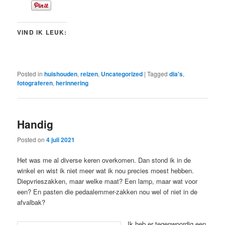
VIND IK LEUK:
Posted in
huishouden
,
reizen
,
Uncategorized
|
Tagged
dia's
,
fotograferen
,
herinnering
Handig
Posted on
4 juli 2021
Het was me al diverse keren overkomen. Dan stond ik in de
winkel en wist ik niet meer wat ik nou precies moest hebben.
Diepvrieszakken, maar welke maat? Een lamp, maar wat voor
een? En pasten die pedaalemmer-zakken nou wel of niet in de
afvalbak?
Ik heb er tegenwoordig een