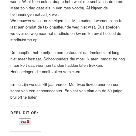
warm. Want toen ook al drupte het zweet me snel langs de oren.
Maar zo’n dag gaat als in een roes voorbij. Al blijven de
herinneringen natuurlijk wel.
We trouwen vanuit onze eigen flat. Mijn ouders kwamen bijna te
laat aan omdat de taxichauffeur de weg niet wist. Dus zoefden
we over de weg naar het stadhuis en kwam ik zowat hollend de
stadhuistrap op.
De receptie, het etentje in een restaurant dat inmiddels al lang
niet meer bestaat. Schoonouders die moeilijk aten, omdat ze nog
maar kort daarvoor hun tanden hadden laten trekken.
Herinneringen die nooit zullen verbleken.
En nu zijn we dus 46 jaar verder. Met twee lieve zonen en een
schat van een schoondochter. En vast van plan om de 50 jarige
bruiloft te halen!
DEEL DIT OP: