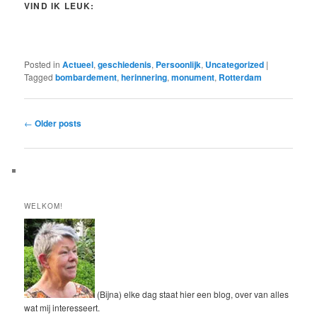
VIND IK LEUK:
Posted in
Actueel
,
geschiedenis
,
Persoonlijk
,
Uncategorized
|
Tagged
bombardement
,
herinnering
,
monument
,
Rotterdam
Post
←
Older posts
navigation
WELKOM!
(Bijna) elke dag staat hier een blog, over van alles
wat mij interesseert.