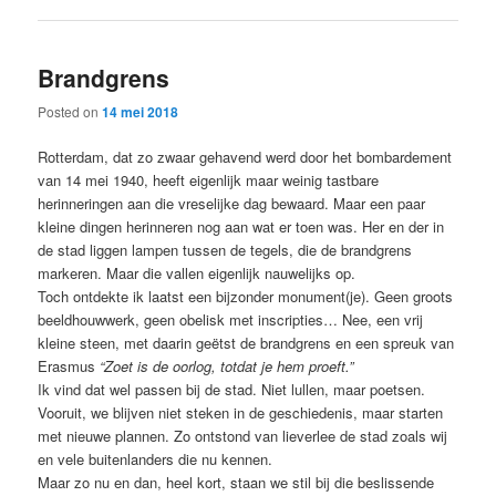
Brandgrens
Posted on
14 mei 2018
Rotterdam, dat zo zwaar gehavend werd door het bombardement
van 14 mei 1940, heeft eigenlijk maar weinig tastbare
herinneringen aan die vreselijke dag bewaard. Maar een paar
kleine dingen herinneren nog aan wat er toen was. Her en der in
de stad liggen lampen tussen de tegels, die de brandgrens
markeren. Maar die vallen eigenlijk nauwelijks op.
Toch ontdekte ik laatst een bijzonder monument(je). Geen groots
beeldhouwwerk, geen obelisk met inscripties… Nee, een vrij
kleine steen, met daarin geëtst de brandgrens en een spreuk van
Erasmus
“Zoet is de oorlog, totdat je hem proeft.”
Ik vind dat wel passen bij de stad. Niet lullen, maar poetsen.
Vooruit, we blijven niet steken in de geschiedenis, maar starten
met nieuwe plannen. Zo ontstond van lieverlee de stad zoals wij
en vele buitenlanders die nu kennen.
Maar zo nu en dan, heel kort, staan we stil bij die beslissende