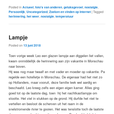
Posted in
Actueel
,
foto's van anderen
,
geluksgevoel
,
nostalgie
,
Persoonlijk
,
Uncategorized
,
Zoeken en vinden op internet
|
Tagged
herinnering
,
het weer
,
nostalgie
,
temperatuur
Lampje
Posted on
13 juni 2018
Toen vorige week Leo een glazen lampje aan diggelen liet vallen,
kwam onmiddellijk de herinnering aan zijn vakantie in Monschau
naar boven.
Hij was nog maar twaalf en met vader en moeder op vakantie. Pa
regelde een hotelletje in Monschau. De eigenaar had het niet zo
op Hollanders, maar vooruit, deze familie leek wel aardig en
beschaafd. Leo kreeg zelfs een eigen eigen kamer. Alles ging
goed tot op de laatste dag, toen hij het nachtkastlampje om
stootte. Het viel in stukken op de grond. Hij durfde het niet te
vertellen en besloot de scherven uit het raam in de
snelstromende rivier te gooien. Het was tenslotte toch de laatste