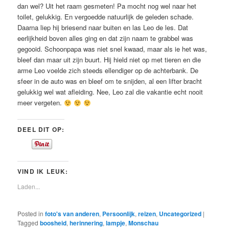
dan wel? Uit het raam gesmeten! Pa mocht nog wel naar het
toilet, gelukkig. En vergoedde natuurlijk de geleden schade.
Daarna liep hij briesend naar buiten en las Leo de les. Dat
eerlijkheid boven alles ging en dat zijn naam te grabbel was
gegooid. Schoonpapa was niet snel kwaad, maar als ie het was,
bleef dan maar uit zijn buurt. Hij hield niet op met tieren en die
arme Leo voelde zich steeds ellendiger op de achterbank. De
sfeer in de auto was en bleef om te snijden, al een lifter bracht
gelukkig wel wat afleiding. Nee, Leo zal die vakantie echt nooit
meer vergeten.
DEEL DIT OP:
VIND IK LEUK:
Laden...
Posted in
foto's van anderen
,
Persoonlijk
,
reizen
,
Uncategorized
|
Tagged
boosheid
,
herinnering
,
lampje
,
Monschau