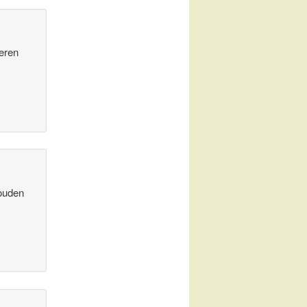
teren
zouden