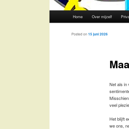
Main
Home
Over mijzelf
Priv
Skip
menu
to
Posted on
15 juni 2026
primary
Maa
content
Net als in
sentimente
Misschien 
veel plezi
Het blijft
we ons, n