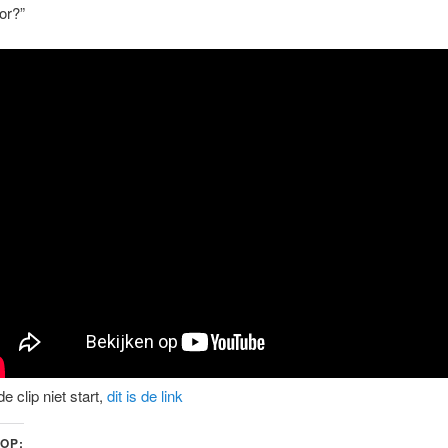
or?”
de clip niet start,
dit is de link
 OP: