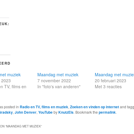
LEUK:
EERD
met muziek
Maandag met muziek
Maandag met muzie
r 2023
7 november 2022
20 februari 2023
en TV, films en
In "foto's van anderen"
Met 3 reacties
as posted in
Radio en TV, films en muziek
,
Zoeken en vinden op internet
and tag
Gradsky
,
John Denver
,
YouTube
by
KnutzEls
. Bookmark the
permalink
.
ON “
MAANDAG MET MUZIEK
”