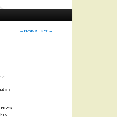
Post
←
Previous
Next
→
navigation
e of
ngt mij
 blijven
king