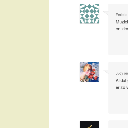
Emie l
Muziek
en zie
Judy
o
Al dat
er zo 