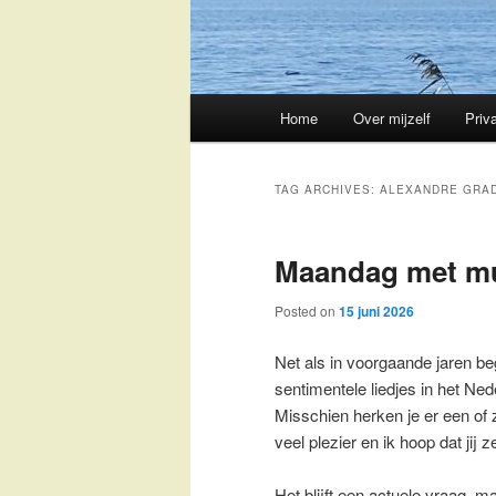
Main
Home
Over mijzelf
Priv
Skip
Skip
menu
to
to
TAG ARCHIVES:
ALEXANDRE GRA
primary
secondary
Maandag met m
content
content
Posted on
15 juni 2026
Net als in voorgaande jaren be
sentimentele liedjes in het Ned
Misschien herken je er een of 
veel plezier en ik hoop dat jij
Het blijft een actuele vraag, 