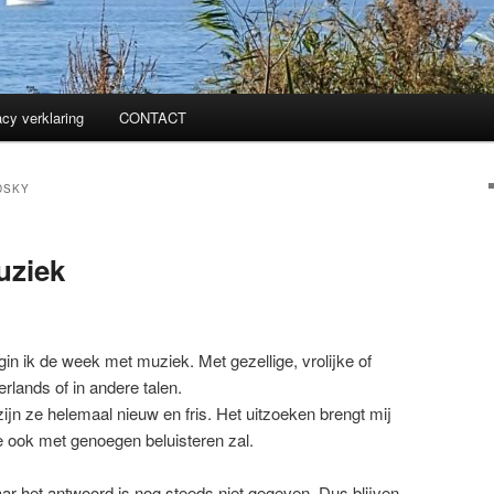
acy verklaring
CONTACT
DSKY
uziek
gin ik de week met muziek. Met gezellige, vrolijke of
erlands of in andere talen.
zijn ze helemaal nieuw en fris. Het uitzoeken brengt mij
 ze ook met genoegen beluisteren zal.
maar het antwoord is nog steeds niet gegeven. Dus blijven