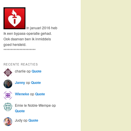
In januari 2016 heb
ik een bypass-operatie gehad.
Ook daarvan ben ik inmiddels
goed hersteld.
**********************
RECENTE REACTIES
charlie
op
Quote
Janny
op
Quote
Wieneke
op
Quote
Emie le Noble-Wempe
op
Quote
Judy
op
Quote