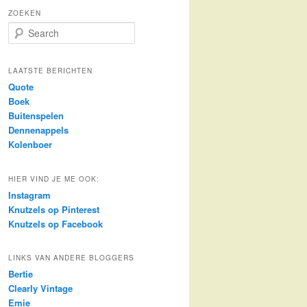
ZOEKEN
S
e
a
r
LAATSTE BERICHTEN
c
Quote
h
Boek
Buitenspelen
Dennenappels
Kolenboer
HIER VIND JE ME OOK:
Instagram
Knutzels op Pinterest
Knutzels op Facebook
LINKS VAN ANDERE BLOGGERS
Bertie
Clearly Vintage
Emie