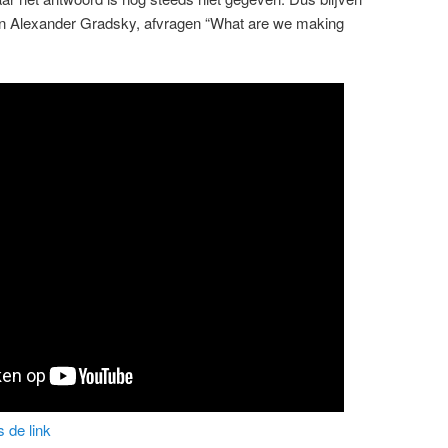
en Alexander Gradsky, afvragen “What are we making
is de link