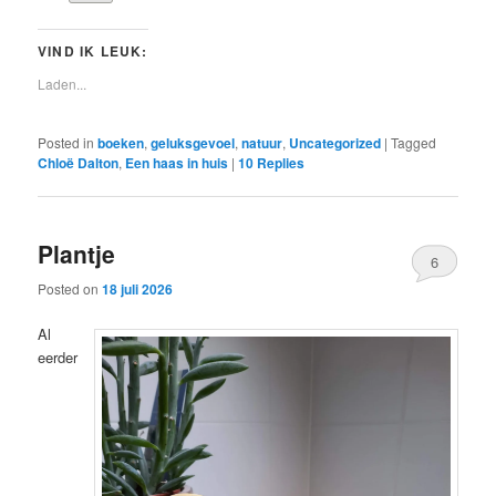
VIND IK LEUK:
Laden...
Posted in
boeken
,
geluksgevoel
,
natuur
,
Uncategorized
|
Tagged
Chloë Dalton
,
Een haas in huis
|
10
Replies
Plantje
6
Posted on
18 juli 2026
Al
eerder