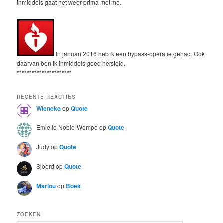
inmiddels gaat het weer prima met me.
In januari 2016 heb ik een bypass-operatie gehad. Ook
daarvan ben ik inmiddels goed hersteld.
**********************
RECENTE REACTIES
Wieneke
op
Quote
Emie le Noble-Wempe
op
Quote
Judy
op
Quote
Sjoerd
op
Quote
Marlou
op
Boek
ZOEKEN