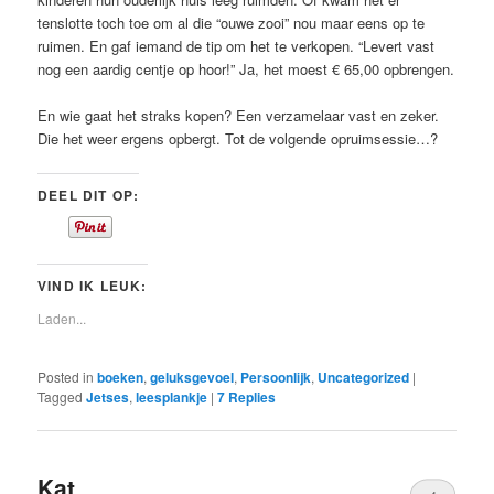
tenslotte toch toe om al die “ouwe zooi” nou maar eens op te
ruimen. En gaf iemand de tip om het te verkopen. “Levert vast
nog een aardig centje op hoor!” Ja, het moest € 65,00 opbrengen.
En wie gaat het straks kopen? Een verzamelaar vast en zeker.
Die het weer ergens opbergt. Tot de volgende opruimsessie…?
DEEL DIT OP:
VIND IK LEUK:
Laden...
Posted in
boeken
,
geluksgevoel
,
Persoonlijk
,
Uncategorized
|
Tagged
Jetses
,
leesplankje
|
7
Replies
Kat