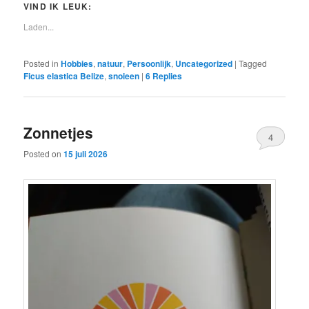
VIND IK LEUK:
Laden...
Posted in
Hobbies
,
natuur
,
Persoonlijk
,
Uncategorized
|
Tagged
Ficus elastica Belize
,
snoieen
|
6
Replies
Zonnetjes
4
Posted on
15 juli 2026