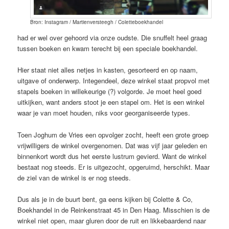
Bron: Instagram / Martienversteegh / Coletteboekhandel
had er wel over gehoord via onze oudste. Die snuffelt heel graag
tussen boeken en kwam terecht bij een speciale boekhandel.
Hier staat niet alles netjes in kasten, gesorteerd en op naam,
uitgave of onderwerp. Integendeel, deze winkel staat propvol met
stapels boeken in willekeurige (?) volgorde. Je moet heel goed
uitkijken, want anders stoot je een stapel om. Het is een winkel
waar je van moet houden, niks voor georganiseerde types.
Toen Joghum de Vries een opvolger zocht, heeft een grote groep
vrijwilligers de winkel overgenomen. Dat was vijf jaar geleden en
binnenkort wordt dus het eerste lustrum gevierd. Want de winkel
bestaat nog steeds. Er is uitgezocht, opgeruimd, herschikt. Maar
de ziel van de winkel is er nog steeds.
Dus als je in de buurt bent, ga eens kijken bij Colette & Co,
Boekhandel in de Reinkenstraat 45 in Den Haag. Misschien is de
winkel niet open, maar gluren door de ruit en likkebaardend naar