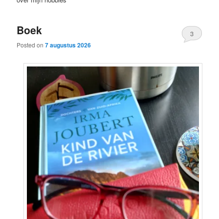
content
content
Boek
3
Posted on
7 augustus 2026