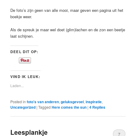
De foto’s zijn geen van alle mooi, maar geven een pagina uit het
boekje weer.
Als de spreuk je maar wel doet (glim)lachen en de zon een beetje
laat schijnen.
DEEL DIT OP:
VIND IK LEUK:
Laden...
Posted in
foto's van anderen
,
geluksgevoel
,
inspiratie
,
Uncategorized
|
Tagged
Here comes the sun
|
4
Replies
Leesplankje
7