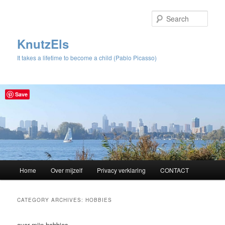
Sear
KnutzEls
It takes a lifetime to become a child (Pablo Picasso)
Save
Main
Home
Over mijzelf
Privacy verklaring
CONTACT
Skip
Skip
menu
to
to
CATEGORY ARCHIVES:
HOBBIES
primary
secondary
over mijn hobbies