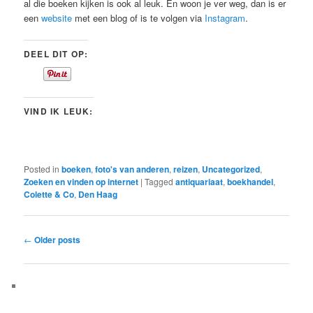
al die boeken kijken is ook al leuk. En woon je ver weg, dan is er
een
website
met een blog of is te volgen via
Instagram
.
DEEL DIT OP:
VIND IK LEUK:
Posted in
boeken
,
foto's van anderen
,
reizen
,
Uncategorized
,
Zoeken en vinden op internet
|
Tagged
antiquariaat
,
boekhandel
,
Colette & Co
,
Den Haag
Post
←
Older posts
navigation