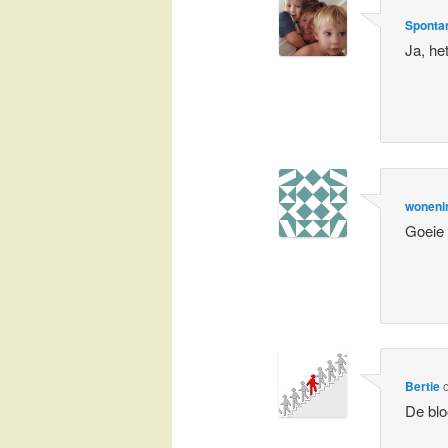
Spontan
Ja, he
woneni
Goeie 
Bertie
De blo