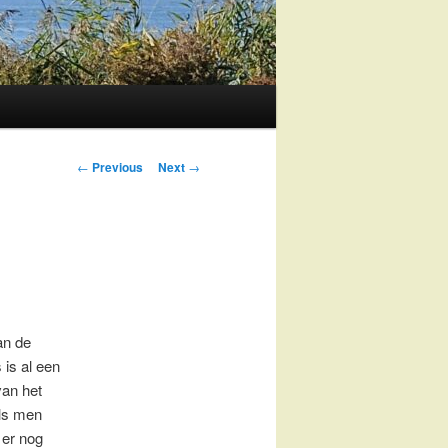
Post
←
Previous
Next
→
navigation
an de
 is al een
van het
ls men
 er nog