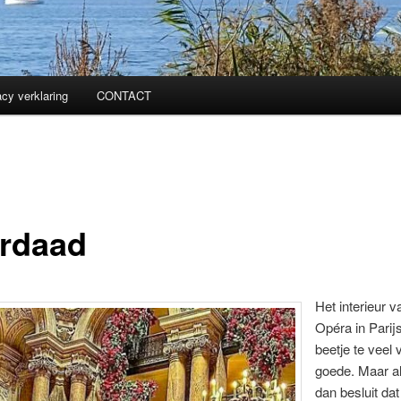
acy verklaring
CONTACT
rdaad
Het interieur v
Opéra in Parijs
beetje te veel 
goede. Maar a
dan besluit dat