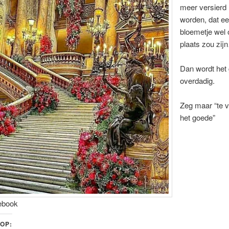
meer versierd
worden, dat e
bloemetje wel 
plaats zou zij
Dan wordt het
overdadig.
Zeg maar “te v
het goede”
ebook
 OP: