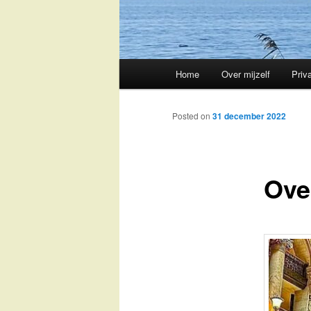
Main
Home
Over mijzelf
Priv
Skip
menu
to
Posted on
31 december 2022
primary
Ove
content