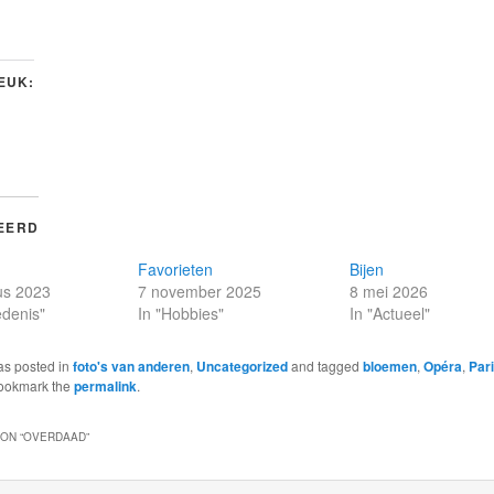
LEUK:
EERD
Favorieten
Bijen
us 2023
7 november 2025
8 mei 2026
edenis"
In "Hobbies"
In "Actueel"
as posted in
foto's van anderen
,
Uncategorized
and tagged
bloemen
,
Opéra
,
Pari
Bookmark the
permalink
.
ON “
OVERDAAD
”