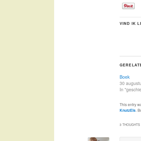
VIND IK 
GERELAT
Boek
30 august
In "geschi
This entry w
KnutzEls
. 
3 THOUGHTS 