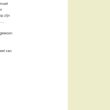
 moet
en
op zijn
n….
 gewoon
eel van