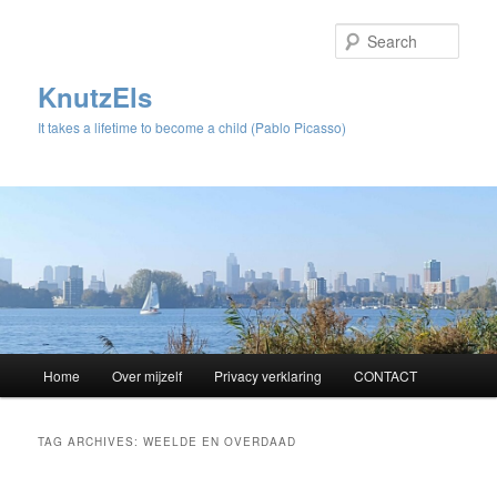
Sear
KnutzEls
It takes a lifetime to become a child (Pablo Picasso)
Main
Home
Over mijzelf
Privacy verklaring
CONTACT
Skip
Skip
menu
to
to
TAG ARCHIVES:
WEELDE EN OVERDAAD
primary
secondary