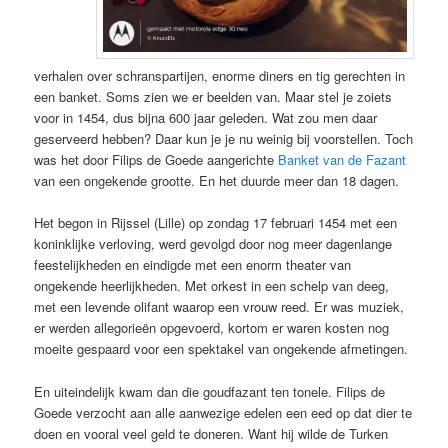
verhalen over schranspartijen, enorme diners en tig gerechten in
een banket. Soms zien we er beelden van. Maar stel je zoiets
voor in 1454, dus bijna 600 jaar geleden. Wat zou men daar
geserveerd hebben? Daar kun je je nu weinig bij voorstellen. Toch
was het door Filips de Goede aangerichte
Banket van de Fazant
van een ongekende grootte. En het duurde meer dan 18 dagen.
Het begon in Rijssel (Lille) op zondag 17 februari 1454 met een
koninklijke verloving, werd gevolgd door nog meer dagenlange
feestelijkheden en eindigde met een enorm theater van
ongekende heerlijkheden. Met orkest in een schelp van deeg,
met een levende olifant waarop een vrouw reed. Er was muziek,
er werden allegorieën opgevoerd, kortom er waren kosten nog
moeite gespaard voor een spektakel van ongekende afmetingen.
En uiteindelijk kwam dan die goudfazant ten tonele. Filips de
Goede verzocht aan alle aanwezige edelen een eed op dat dier te
doen en vooral veel geld te doneren. Want hij wilde de Turken