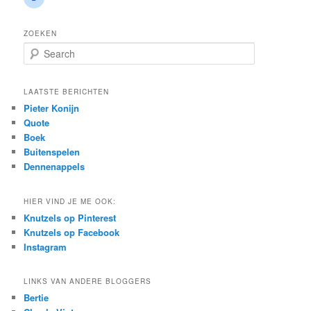
ZOEKEN
S
e
a
r
LAATSTE BERICHTEN
c
Pieter Konijn
h
Quote
Boek
Buitenspelen
Dennenappels
HIER VIND JE ME OOK:
Knutzels op Pinterest
Knutzels op Facebook
Instagram
LINKS VAN ANDERE BLOGGERS
Bertie