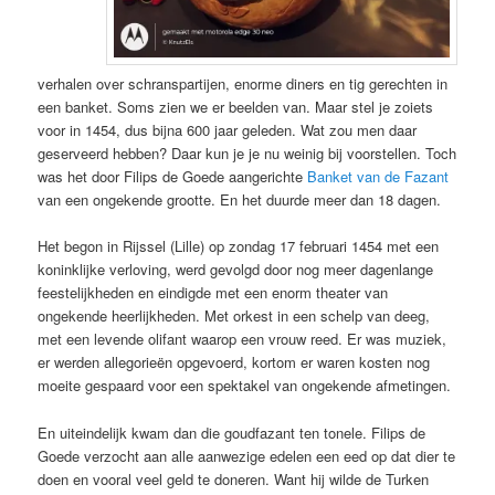
verhalen over schranspartijen, enorme diners en tig gerechten in
een banket. Soms zien we er beelden van. Maar stel je zoiets
voor in 1454, dus bijna 600 jaar geleden. Wat zou men daar
geserveerd hebben? Daar kun je je nu weinig bij voorstellen. Toch
was het door Filips de Goede aangerichte
Banket van de Fazant
van een ongekende grootte. En het duurde meer dan 18 dagen.
Het begon in Rijssel (Lille) op zondag 17 februari 1454 met een
koninklijke verloving, werd gevolgd door nog meer dagenlange
feestelijkheden en eindigde met een enorm theater van
ongekende heerlijkheden. Met orkest in een schelp van deeg,
met een levende olifant waarop een vrouw reed. Er was muziek,
er werden allegorieën opgevoerd, kortom er waren kosten nog
moeite gespaard voor een spektakel van ongekende afmetingen.
En uiteindelijk kwam dan die goudfazant ten tonele. Filips de
Goede verzocht aan alle aanwezige edelen een eed op dat dier te
doen en vooral veel geld te doneren. Want hij wilde de Turken