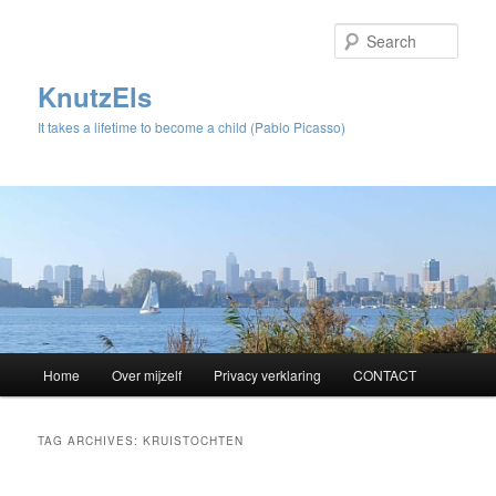
Sear
KnutzEls
It takes a lifetime to become a child (Pablo Picasso)
Main
Home
Over mijzelf
Privacy verklaring
CONTACT
Skip
Skip
menu
to
to
TAG ARCHIVES:
KRUISTOCHTEN
primary
secondary