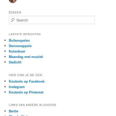
ZOEKEN
S
e
a
r
LAATSTE BERICHTEN
c
Buitenspelen
h
Dennenappels
Kolenboer
Maandag met muziek
Gedicht
HIER VIND JE ME OOK:
Knutzels op Facebook
Instagram
Knutzels op Pinterest
LINKS VAN ANDERE BLOGGERS
Bertie