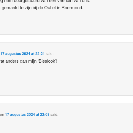
eg hem doorgestuurd van een vriendin van ons.
t gemaakt te zijn bij de Outlet in Roermond.
n
17 augustus 2024 at 22:21
said:
at anders dan mijn ‘Bieslook’!
.
on
17 augustus 2024 at 22:03
said: