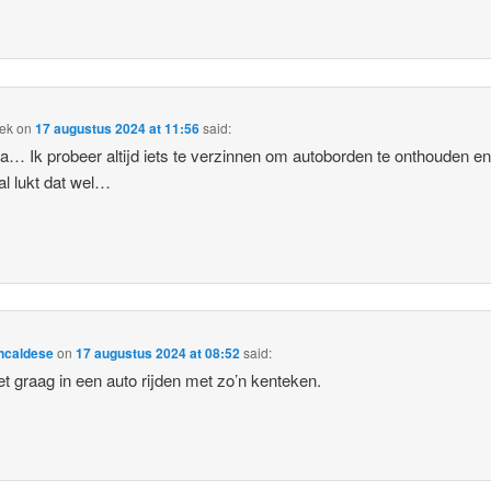
tek
on
17 augustus 2024 at 11:56
said:
… Ik probeer altijd iets te verzinnen om autoborden te onthouden e
l lukt dat wel…
ncaldese
on
17 augustus 2024 at 08:52
said:
et graag in een auto rijden met zo’n kenteken.