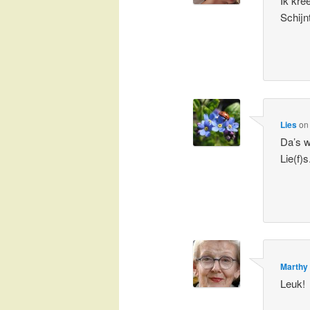
Ik kre
Schijn
Lies
o
Da’s w
Lie(f)s
Marthy
Leuk!