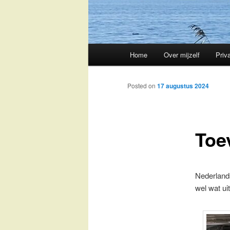
Main
Home
Over mijzelf
Priv
Skip
menu
to
Posted on
17 augustus 2024
primary
Toe
content
Nederlands
wel wat ui