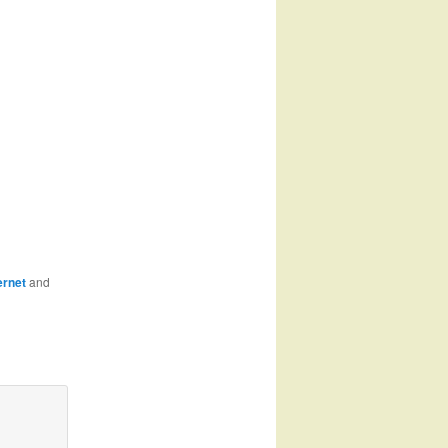
ernet
and