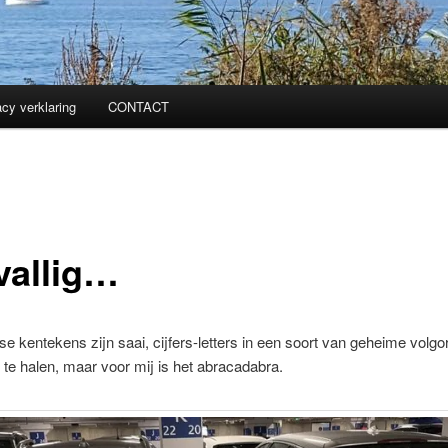
acy verklaring
CONTACT
vallig…
e kentekens zijn saai, cijfers-letters in een soort van geheime volgor
t te halen, maar voor mij is het abracadabra.