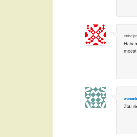
ehheijs
Hahaha
meesta
woneni
Zou ni