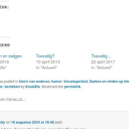
LEUK:
EERD
n en zwijgen
Toevallig?
Toevallig…
 2018
10 april 2013
22 april 2017
fie"
In "Actueel"
In "Actueel"
as posted in
foto's van anderen
,
humor
,
Uncategorized
,
Zoeken en vinden op int
or
,
kenteken
by
KnutzEls
. Bookmark the
permalink
.
ON “
TOEVALLIG…
”
ity
on
18 augustus 2024 at 19:48
said: