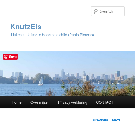
Sear
KnutzEls
It takes a lifetime to become a child (Pablo Picasso)
Save
Main
Home
Over mijzelf
Privacy verklaring
CONTACT
Skip
menu
to
Post
←
Previous
Next
→
navigation
primary