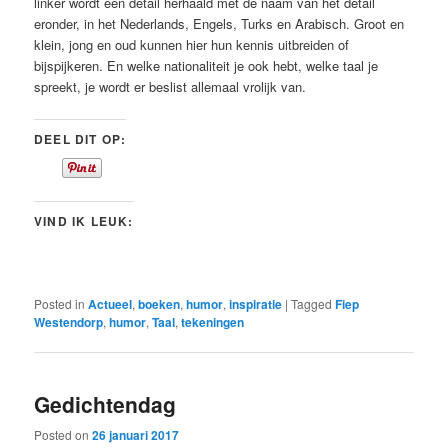
linker wordt een detail herhaald met de naam van het detail
eronder, in het Nederlands, Engels, Turks en Arabisch. Groot en
klein, jong en oud kunnen hier hun kennis uitbreiden of
bijspijkeren. En welke nationaliteit je ook hebt, welke taal je
spreekt, je wordt er beslist allemaal vrolijk van.
DEEL DIT OP:
VIND IK LEUK:
Posted in
Actueel
,
boeken
,
humor
,
inspiratie
|
Tagged
Fiep
Westendorp
,
humor
,
Taal
,
tekeningen
Gedichtendag
Posted on
26 januari 2017