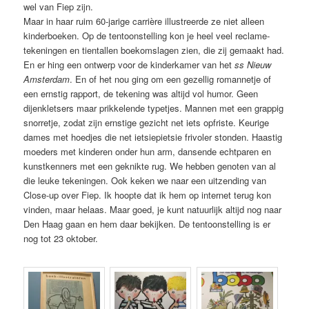
wel van Fiep zijn.
Maar in haar ruim 60-jarige carrière illustreerde ze niet alleen
kinderboeken. Op de tentoonstelling kon je heel veel reclame-
tekeningen en tientallen boekomslagen zien, die zij gemaakt had.
En er hing een ontwerp voor de kinderkamer van het
ss Nieuw
Amsterdam
. En of het nou ging om een gezellig romannetje of
een ernstig rapport, de tekening was altijd vol humor. Geen
dijenkletsers maar prikkelende typetjes. Mannen met een grappig
snorretje, zodat zijn ernstige gezicht net iets opfriste. Keurige
dames met hoedjes die net ietsiepietsie frivoler stonden. Haastig
moeders met kinderen onder hun arm, dansende echtparen en
kunstkenners met een geknikte rug. We hebben genoten van al
die leuke tekeningen. Ook keken we naar een uitzending van
Close-up over Fiep. Ik hoopte dat ik hem op internet terug kon
vinden, maar helaas. Maar goed, je kunt natuurlijk altijd nog naar
Den Haag gaan en hem daar bekijken. De tentoonstelling is er
nog tot 23 oktober.