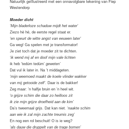
Natuurlijk geïllustreerd met een onnavolgbare tekening van Fiep
Westendorp
Moeder dicht
‘Mijn bladerloze schaduw mijdt het water’
Ziezo hè hè, de eerste regel staat er.
‘en speurt de witte angst van eeuwen later’
Ga weg! Ga spelen met je transformator!
Je ziet toch dat je moeder zit te dichten.
‘ik wend mij af en doof mijn vale lichten
ik heb ’tedúm tedúm’
geweten’
Dat vul ik later in. Na ’t middageten.
‘mijn weemoed maakt de koele vlinder wakker
van mij getooide zelf’.
Daar is de bakker!
Zeg maar: ’n halfje bruin en ’n heel wit.
‘o grijze schim die daar zo heilloos zit
ik zie mijn grijze droefheid aan de kim’
Da’s tweemaal grijs. Dat kan niet.
‘naakte schim
aan wie ik zal mijn zachte treurnis zeg’
En nog een rol beschuit! O is ie weg?
‘als dauw die druppelt van de trage bomen’