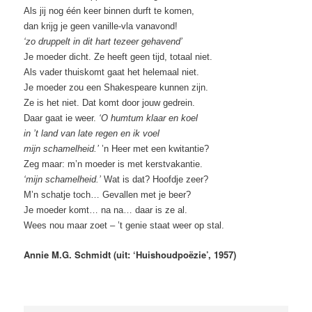
Als jij nog één keer binnen durft te komen,
dan krijg je geen vanille-vla vanavond!
‘zo druppelt in dit hart tezeer gehavend’
Je moeder dicht. Ze heeft geen tijd, totaal niet.
Als vader thuiskomt gaat het helemaal niet.
Je moeder zou een Shakespeare kunnen zijn.
Ze is het niet. Dat komt door jouw gedrein.
Daar gaat ie weer.
‘O humtum klaar en koel
in ’t land van late regen en ik voel
mijn schamelheid.’
’n Heer met een kwitantie?
Zeg maar: m’n moeder is met kerstvakantie.
‘mijn schamelheid.’
Wat is dat? Hoofdje zeer?
M’n schatje toch… Gevallen met je beer?
Je moeder komt… na na… daar is ze al.
Wees nou maar zoet – ’t genie staat weer op stal.
Annie M.G. Schmidt
(
uit: ‘Huishoudpoëzie’, 1957
)