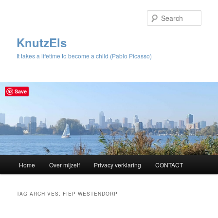
Sear
KnutzEls
It takes a lifetime to become a child (Pablo Picasso)
Save
Main
Home
Over mijzelf
Privacy verklaring
CONTACT
Skip
Skip
menu
to
to
TAG ARCHIVES:
FIEP WESTENDORP
primary
secondary