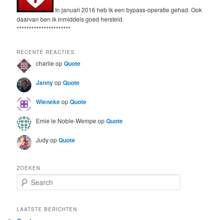
In januari 2016 heb ik een bypass-operatie gehad. Ook
daarvan ben ik inmiddels goed hersteld.
**********************
RECENTE REACTIES
charlie
op
Quote
Janny
op
Quote
Wieneke
op
Quote
Emie le Noble-Wempe
op
Quote
Judy
op
Quote
ZOEKEN
S
e
a
r
LAATSTE BERICHTEN
c