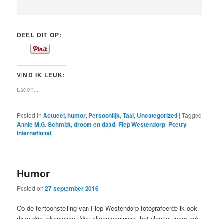
DEEL DIT OP:
VIND IK LEUK:
Laden...
Posted in
Actueel
,
humor
,
Persoonlijk
,
Taal
,
Uncategorized
|
Tagged
Annie M.G. Schmidt
,
droom en daad
,
Fiep Westendorp
,
Poetry
International
Humor
Posted on
27 september 2016
Op de tentoonstelling van Fiep Westendorp fotografeerde ik ook
deze drie tekeningen. Niet alleen vanwege het plaatje, maar ook