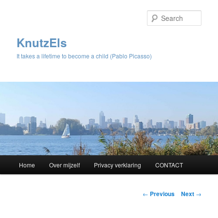
Sear
KnutzEls
It takes a lifetime to become a child (Pablo Picasso)
Main
Home
Over mijzelf
Privacy verklaring
CONTACT
Skip
menu
to
Post
←
Previous
Next
→
navigation
primary