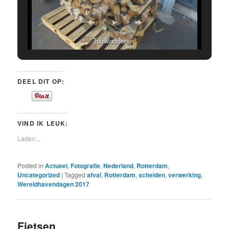
Touwladders…
DEEL DIT OP:
VIND IK LEUK:
Laden...
Posted in
Actueel
,
Fotografie
,
Nederland
,
Rotterdam
,
Uncategorized
|
Tagged
afval
,
Rotterdam
,
scheiden
,
verwerking
,
Wereldhavendagen 2017
Fietsen