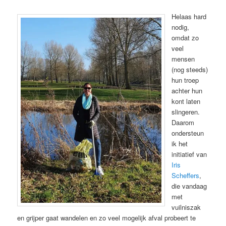
Helaas hard
nodig,
omdat zo
veel
mensen
(nog steeds)
hun troep
achter hun
kont laten
slingeren.
Daarom
ondersteun
ik het
initiatief van
Iris
Scheffers
,
die vandaag
met
vuilniszak
en grijper gaat wandelen en zo veel mogelijk afval probeert te