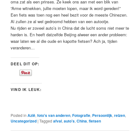
oma zat als een prinses. Ze keek ons aan met een blik van
“Arme witnekken, jullie moeten lopen, maar ik word gereden!”
Een fiets was toen nog een heel bezit voor de meeste Chinezen.
Al zullen ze al wel gedroomd hebben van een autootje.
Nu rijden er zoveel auto’s in China dat de lucht soms niet meer te
harden is. En heeft datzelfde Beijing alweer een ander probleem:
waar laten we al die oude en kapotte fietsen? Ach ja, tijden
veranderen…
DEEL DIT OP:
VIND IK LEUK:
Posted in
Azië
,
foto's van anderen
,
Fotografie
,
Persoonlijk
,
reizen
,
Uncategorized
|
Tagged
afval
,
auto's
,
China
,
fietsen