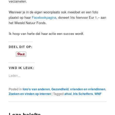
verzamelen.
Wanneer je in de eigen woonplaats ook meedoet en een foto
plaatst op haar
Facebookpagina
, doneert Iris hiervoor Eur 1,– aan
het Wereld Natuur Fonds.
Ik hoop van harte dat haar actie een succes wordt.
DEEL DIT OP:
VIND IK LEUK:
Laden...
Posted in
foto's van anderen
,
Gezondheid
,
vrienden en vriendinnen
,
Zoeken en vinden op internet
|
Tagged
afval
,
Iris Scheffers
,
WNF
Loze belofte