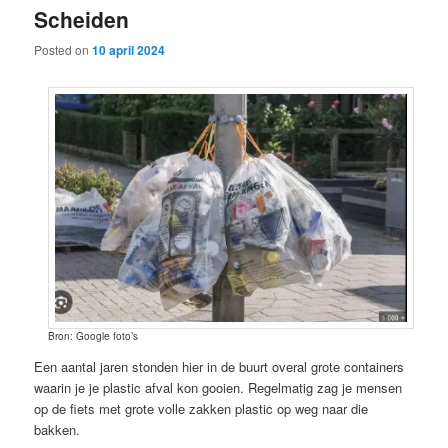
Scheiden
content
content
Posted on
10 april 2024
Bron: Google foto’s
Een aantal jaren stonden hier in de buurt overal grote containers
waarin je je plastic afval kon gooien. Regelmatig zag je mensen
op de fiets met grote volle zakken plastic op weg naar die
bakken.