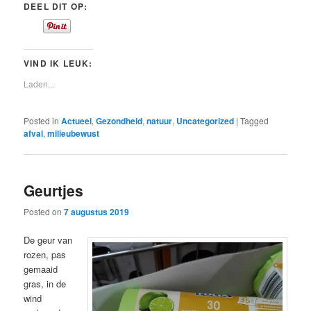
DEEL DIT OP:
VIND IK LEUK:
Laden...
Posted in
Actueel
,
Gezondheid
,
natuur
,
Uncategorized
|
Tagged
afval
,
milieubewust
Geurtjes
Posted on
7 augustus 2019
De geur van
rozen, pas
gemaaid
gras, in de
wind