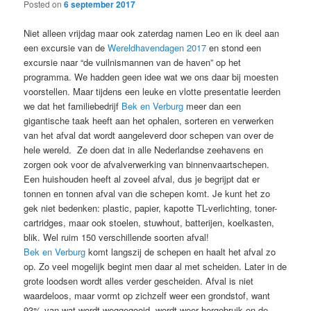
Posted on
6 september 2017
Niet alleen vrijdag maar ook zaterdag namen Leo en ik deel aan
een excursie van de
Wereldhavendagen 2017
en stond een
excursie naar “de vuilnismannen van de haven” op het
programma. We hadden geen idee wat we ons daar bij moesten
voorstellen. Maar tijdens een leuke en vlotte presentatie leerden
we dat het familiebedrijf
Bek en Verburg
meer dan een
gigantische taak heeft aan het ophalen, sorteren en verwerken
van het afval dat wordt aangeleverd door schepen van over de
hele wereld. Ze doen dat in alle Nederlandse zeehavens en
zorgen ook voor de afvalverwerking van binnenvaartschepen.
Een huishouden heeft al zoveel afval, dus je begrijpt dat er
tonnen en tonnen afval van die schepen komt. Je kunt het zo
gek niet bedenken: plastic, papier, kapotte TL-verlichting, toner-
cartridges, maar ook stoelen, stuwhout, batterijen, koelkasten,
blik. Wel ruim 150 verschillende soorten afval!
Bek en Verburg
komt langszij de schepen en haalt het afval zo
op. Zo veel mogelijk begint men daar al met scheiden. Later in de
grote loodsen wordt alles verder gescheiden. Afval is niet
waardeloos, maar vormt op zichzelf weer een grondstof, want
93% van wat wordt weggegooid, wordt weer hergebruik en de