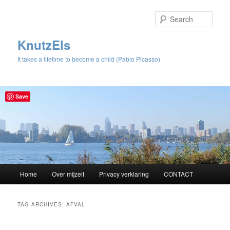
Sear
KnutzEls
It takes a lifetime to become a child (Pablo Picasso)
Save
Main
Home
Over mijzelf
Privacy verklaring
CONTACT
Skip
Skip
menu
to
to
TAG ARCHIVES:
AFVAL
primary
secondary