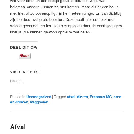
wat voor doen en een beetje geluk is ook niet weg. Want
helemaal onderin kunnen ze niet komen. Maar als er een bakje
met friet of zo bovenop ligt, is het meteen bingo. En van dichtbij
zijn het best wel grote beesten. Deze heeft hier een bak met
salade gevonden en liet zich niet opjagen door de voorbijgangers.
Nou ja, die kunnen gewoon opnieuw wat halen…
DEEL DIT OP:
VIND IK LEUK:
Laden...
Posted in
Uncategorized
|
Tagged
afval
,
dieren
,
Erasmus MC
,
eten
en drinken
,
weggooien
Afval