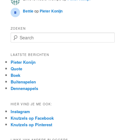
Bettie
op
Pieter Konijn
ZOEKEN
S
e
a
r
LAATSTE BERICHTEN
c
Pieter Konijn
h
Quote
Boek
Buitenspelen
Dennenappels
HIER VIND JE ME OOK:
Instagram
Knutzels op Facebook
Knutzels op Pinterest