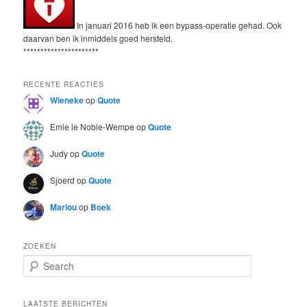
In januari 2016 heb ik een bypass-operatie gehad. Ook
daarvan ben ik inmiddels goed hersteld.
**********************
RECENTE REACTIES
Wieneke
op
Quote
Emie le Noble-Wempe
op
Quote
Judy
op
Quote
Sjoerd
op
Quote
Marlou
op
Boek
ZOEKEN
S
e
a
r
LAATSTE BERICHTEN