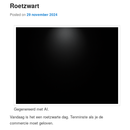
Roetzwart
content
content
Posted on
29 november 2024
Gegenereerd met AI.
Vandaag is het een roetzwarte dag. Tenminste als je de
commercie moet geloven.