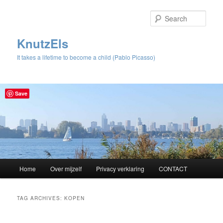
Sear
KnutzEls
It takes a lifetime to become a child (Pablo Picasso)
Save
Main
Home
Over mijzelf
Privacy verklaring
CONTACT
Skip
Skip
menu
to
to
TAG ARCHIVES:
KOPEN
primary
secondary