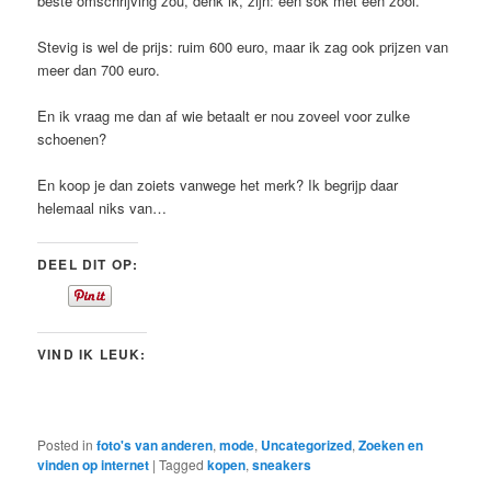
beste omschrijving zou, denk ik, zijn: een sok met een zool.
Stevig is wel de prijs: ruim 600 euro, maar ik zag ook prijzen van
meer dan 700 euro.
En ik vraag me dan af wie betaalt er nou zoveel voor zulke
schoenen?
En koop je dan zoiets vanwege het merk? Ik begrijp daar
helemaal niks van…
DEEL DIT OP:
VIND IK LEUK:
Posted in
foto's van anderen
,
mode
,
Uncategorized
,
Zoeken en
vinden op internet
|
Tagged
kopen
,
sneakers