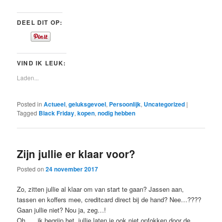
DEEL DIT OP:
VIND IK LEUK:
Laden...
Posted in
Actueel
,
geluksgevoel
,
Persoonlijk
,
Uncategorized
|
Tagged
Black Friday
,
kopen
,
nodig hebben
Zijn jullie er klaar voor?
Posted on
24 november 2017
Zo, zitten jullie al klaar om van start te gaan? Jassen aan,
tassen en koffers mee, creditcard direct bij de hand? Nee…????
Gaan jullie niet? Nou ja, zeg…!
Oh…., ik begrijp het, jullie laten je ook niet opfokken door de