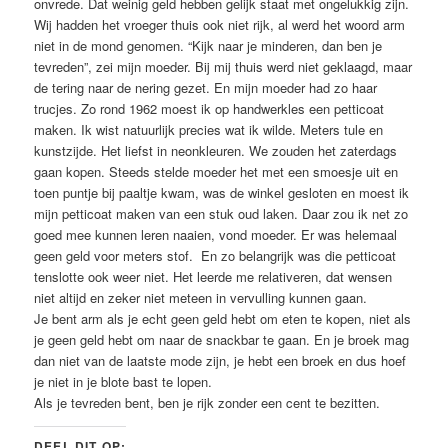
onvrede. Dat weinig geld hebben gelijk staat met ongelukkig zijn.
Wij hadden het vroeger thuis ook niet rijk, al werd het woord arm
niet in de mond genomen. “Kijk naar je minderen, dan ben je
tevreden”, zei mijn moeder. Bij mij thuis werd niet geklaagd, maar
de tering naar de nering gezet. En mijn moeder had zo haar
trucjes. Zo rond 1962 moest ik op handwerkles een petticoat
maken. Ik wist natuurlijk precies wat ik wilde. Meters tule en
kunstzijde. Het liefst in neonkleuren. We zouden het zaterdags
gaan kopen. Steeds stelde moeder het met een smoesje uit en
toen puntje bij paaltje kwam, was de winkel gesloten en moest ik
mijn petticoat maken van een stuk oud laken. Daar zou ik net zo
goed mee kunnen leren naaien, vond moeder. Er was helemaal
geen geld voor meters stof. En zo belangrijk was die petticoat
tenslotte ook weer niet. Het leerde me relativeren, dat wensen
niet altijd en zeker niet meteen in vervulling kunnen gaan.
Je bent arm als je echt geen geld hebt om eten te kopen, niet als
je geen geld hebt om naar de snackbar te gaan. En je broek mag
dan niet van de laatste mode zijn, je hebt een broek en dus hoef
je niet in je blote bast te lopen.
Als je tevreden bent, ben je rijk zonder een cent te bezitten.
DEEL DIT OP: