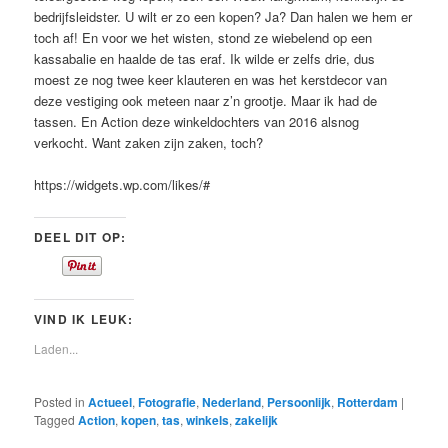
bedrijfsleidster. U wilt er zo een kopen? Ja? Dan halen we hem er
toch af! En voor we het wisten, stond ze wiebelend op een
kassabalie en haalde de tas eraf. Ik wilde er zelfs drie, dus
moest ze nog twee keer klauteren en was het kerstdecor van
deze vestiging ook meteen naar z’n grootje. Maar ik had de
tassen. En Action deze winkeldochters van 2016 alsnog
verkocht. Want zaken zijn zaken, toch?
https://widgets.wp.com/likes/#
DEEL DIT OP:
VIND IK LEUK:
Laden...
Posted in
Actueel
,
Fotografie
,
Nederland
,
Persoonlijk
,
Rotterdam
|
Tagged
Action
,
kopen
,
tas
,
winkels
,
zakelijk