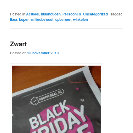
Posted in
Actueel
,
huishouden
,
Persoonlijk
,
Uncategorized
|
Tagged
Ikea
,
kopen
,
milieubewust
,
opbergen
,
winkelen
Zwart
Posted on
23 november 2018