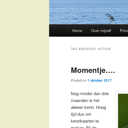
Main
Home
Over mijzelf
Priv
Skip
Skip
menu
to
to
TAG ARCHIVES:
ACTION
primary
secondary
Momentje….
content
content
Posted on
1 oktober 2017
Nog minder dan drie
maanden is het
alweer kerst. Hoog
tijd dus om
kerstkaarten te
maken. Bij de