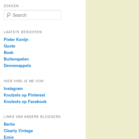
ZOEKEN
S
e
a
r
LAATSTE BERICHTEN
c
Pieter Konijn
h
Quote
Boek
Buitenspelen
Dennenappels
HIER VIND JE ME OOK:
Instagram
Knutzels op Pinterest
Knutzels op Facebook
LINKS VAN ANDERE BLOGGERS
Bertie
Clearly Vintage
Emie