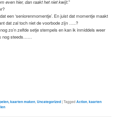
em even hier, dan raakt het niet kwijt.
”
er?
 dat een ‘seniorenmomentje’. En juist dat momentje maakt
t dat zal toch niet de voorbode zijn …..?
 nog zo’n zelfde setje stempels en kan ik inmiddels weer
 ik nog steeds……
pelen, kaarten maken
,
Uncategorized
|
Tagged
Action
,
kaarten
len