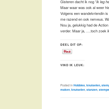
Gisteren dacht ik nog “
ik leg h
Maar waar was ook al weer hi
Volgens een wandelvriendin is
me razend en ook nerveus. Wan
Nou ja, gelukkig had de Action
verder. Maar ja, ….toch zoek
DEEL DIT OP:
VIND IK LEUK:
Posted in
Hobbies
,
knutselen, stem
maken
,
knutselen
,
stanzen
,
stempe