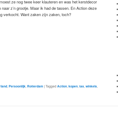
dus moest ze nog twee keer klauteren en was het kerstdecor
 naar z’n grootje. Maar ik had de tassen. En Action deze
g verkocht. Want zaken zijn zaken, toch?
rland
,
Persoonlijk
,
Rotterdam
|
Tagged
Action
,
kopen
,
tas
,
winkels
,