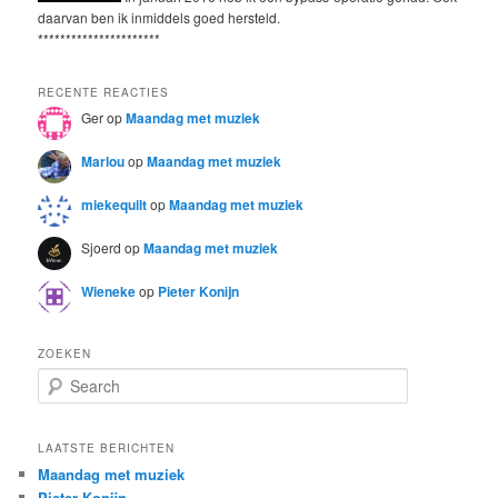
daarvan ben ik inmiddels goed hersteld.
**********************
RECENTE REACTIES
Ger
op
Maandag met muziek
Marlou
op
Maandag met muziek
miekequilt
op
Maandag met muziek
Sjoerd
op
Maandag met muziek
Wieneke
op
Pieter Konijn
ZOEKEN
S
e
a
r
LAATSTE BERICHTEN
c
Maandag met muziek
h
Pieter Konijn