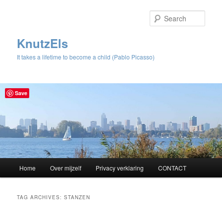
Sear
KnutzEls
It takes a lifetime to become a child (Pablo Picasso)
Save
Main
Home
Over mijzelf
Privacy verklaring
CONTACT
Skip
Skip
menu
to
to
TAG ARCHIVES:
STANZEN
primary
secondary