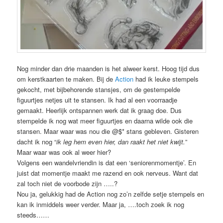
Nog minder dan drie maanden is het alweer kerst. Hoog tijd dus
om kerstkaarten te maken. Bij de
Action
had ik leuke stempels
gekocht, met bijbehorende stansjes, om de gestempelde
figuurtjes netjes uit te stansen. Ik had al een voorraadje
gemaakt. Heerlijk ontspannen werk dat ik graag doe. Dus
stempelde ik nog wat meer figuurtjes en daarna wilde ook die
stansen. Maar waar was nou die @$* stans gebleven. Gisteren
dacht ik nog “
ik leg hem even hier, dan raakt het niet kwijt.
”
Maar waar was ook al weer hier?
Volgens een wandelvriendin is dat een ‘seniorenmomentje’. En
juist dat momentje maakt me razend en ook nerveus. Want dat
zal toch niet de voorbode zijn …..?
Nou ja, gelukkig had de Action nog zo’n zelfde setje stempels en
kan ik inmiddels weer verder. Maar ja, ….toch zoek ik nog
steeds……