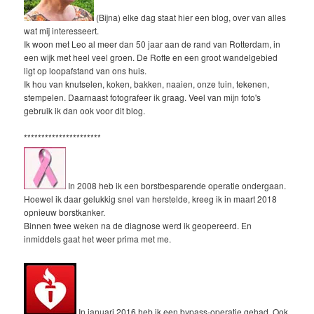
(Bijna) elke dag staat hier een blog, over van alles
wat mij interesseert.
Ik woon met Leo al meer dan 50 jaar aan de rand van Rotterdam, in
een wijk met heel veel groen. De Rotte en een groot wandelgebied
ligt op loopafstand van ons huis.
Ik hou van knutselen, koken, bakken, naaien, onze tuin, tekenen,
stempelen. Daarnaast fotografeer ik graag. Veel van mijn foto's
gebruik ik dan ook voor dit blog.
**********************
In 2008 heb ik een borstbesparende operatie ondergaan.
Hoewel ik daar gelukkig snel van herstelde, kreeg ik in maart 2018
opnieuw borstkanker.
Binnen twee weken na de diagnose werd ik geopereerd. En
inmiddels gaat het weer prima met me.
In januari 2016 heb ik een bypass-operatie gehad. Ook