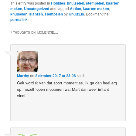
This entry was posted in
Hobbies
,
knutselen, stempelen, kaarten
maken
,
Uncategorized
and tagged
Action
,
kaarten maken
,
knutselen
,
stanzen
,
stempelen
by
KnutzEls
. Bookmark the
permalink
.
7 THOUGHTS ON “
MOMENTJE….
”
Marthy
on
2 oktober 2017 at 23:08
said:
Gek word ik van dat soort momentjes. Ik ga dan heel erg
op mezelf lopen mopperen wat Mart dan weer irritant
vindt.