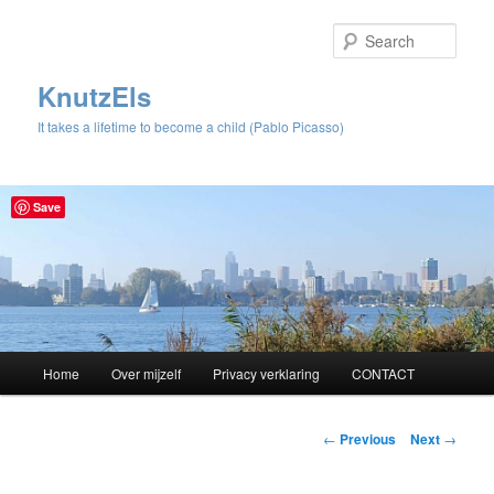
Sear
KnutzEls
It takes a lifetime to become a child (Pablo Picasso)
Save
Main
Home
Over mijzelf
Privacy verklaring
CONTACT
Skip
menu
to
Post
←
Previous
Next
→
navigation
primary