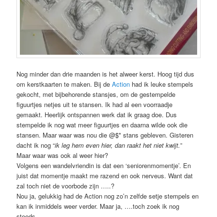
Nog minder dan drie maanden is het alweer kerst. Hoog tijd dus
om kerstkaarten te maken. Bij de
Action
had ik leuke stempels
gekocht, met bijbehorende stansjes, om de gestempelde
figuurtjes netjes uit te stansen. Ik had al een voorraadje
gemaakt. Heerlijk ontspannen werk dat ik graag doe. Dus
stempelde ik nog wat meer figuurtjes en daarna wilde ook die
stansen. Maar waar was nou die @$* stans gebleven. Gisteren
dacht ik nog “
ik leg hem even hier, dan raakt het niet kwijt.
”
Maar waar was ook al weer hier?
Volgens een wandelvriendin is dat een ‘seniorenmomentje’. En
juist dat momentje maakt me razend en ook nerveus. Want dat
zal toch niet de voorbode zijn …..?
Nou ja, gelukkig had de Action nog zo’n zelfde setje stempels en
kan ik inmiddels weer verder. Maar ja, ….toch zoek ik nog
steeds……