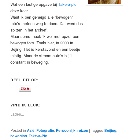
Wat een lastige opgave bij
Take-a-pic
deze keer.
Want ik ben geneigd alle “bewogen”
foto’s meteen weg te doen. Dat werd dus
spitten in het archief.
Maar soms maak ik wel met opzet een
bewogen foto. Zoals hier, in 2003 in
Bejing. Het is kerstavond en een beetje
mistig. Maar de stroom auto’s blijft
constant in beweging.
DEEL DIT OP:
VIND IK LEUK:
Laden...
Posted in
Azië
,
Fotografie
,
Persoonlijk
,
reizen
|
Tagged
Beijing
,
beweging
,
Take-a-Pic