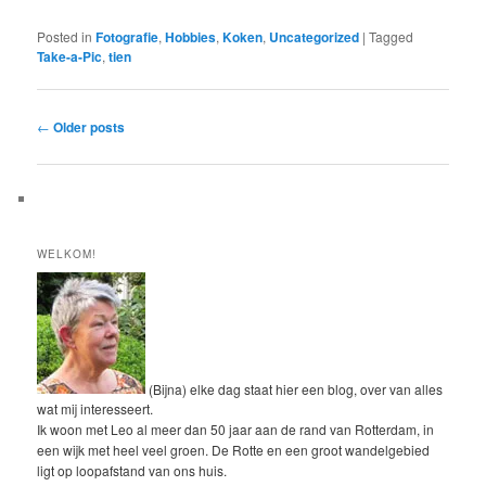
Posted in
Fotografie
,
Hobbies
,
Koken
,
Uncategorized
|
Tagged
Take-a-Pic
,
tien
Post
←
Older posts
navigation
WELKOM!
(Bijna) elke dag staat hier een blog, over van alles
wat mij interesseert.
Ik woon met Leo al meer dan 50 jaar aan de rand van Rotterdam, in
een wijk met heel veel groen. De Rotte en een groot wandelgebied
ligt op loopafstand van ons huis.