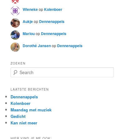
Wieneke
op
Kolenboer
Aukje
op
Dennenappels
Marlou
op
Dennenappels
Dorothé Jansen
op
Dennenappels
ZOEKEN
S
e
a
r
LAATSTE BERICHTEN
c
Dennenappels
h
Kolenboer
Maandag met muziek
Gedicht
Kan niet meer
HIER VIND JE ME OOK: