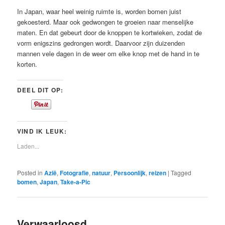
In Japan, waar heel weinig ruimte is, worden bomen juist
gekoesterd. Maar ook gedwongen te groeien naar menselijke
maten. En dat gebeurt door de knoppen te kortwieken, zodat de
vorm enigszins gedrongen wordt. Daarvoor zijn duizenden
mannen vele dagen in de weer om elke knop met de hand in te
korten.
DEEL DIT OP:
VIND IK LEUK:
Laden...
Posted in
Azië
,
Fotografie
,
natuur
,
Persoonlijk
,
reizen
|
Tagged
bomen
,
Japan
,
Take-a-Pic
Verwaarloosd