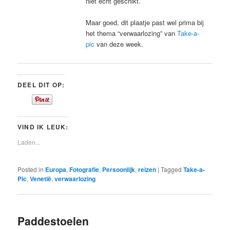
niet echt geschikt.
Maar goed, dit plaatje past wel prima bij
het thema “verwaarlozing” van
Take-a-
pic
van deze week.
DEEL DIT OP:
VIND IK LEUK:
Laden...
Posted in
Europa
,
Fotografie
,
Persoonlijk
,
reizen
|
Tagged
Take-a-
Pic
,
Venetië
,
verwaarlozing
Paddestoelen