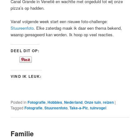
Canal Grande in Venetië en wachtte met ongeduld tot wij onze
pizza’s op hadden.
Vanaf volgende week start een nieuwe foto-challenge:
Stuureenfoto
. Elke zaterdag maak ik daar een thema bekend,
waarop gereageerd kan worden. Ik hoop op veel reacties.
DEEL DIT OP:
VIND IK LEUK:
Posted in
Fotografie
,
Hobbies
,
Nederland
,
Onze tuin
,
reizen
|
Tagged
Fotografie
,
Stuureenfoto
,
Take-a-Pic
,
tuinvogel
Familie