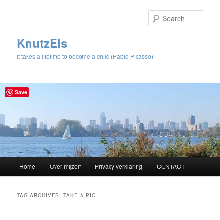
Sear
KnutzEls
It takes a lifetime to become a child (Pablo Picasso)
Save
Main
Home
Over mijzelf
Privacy verklaring
CONTACT
Skip
Skip
menu
to
to
TAG ARCHIVES:
TAKE-A-PIC
primary
secondary