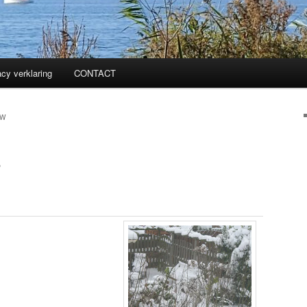
acy verklaring
CONTACT
EW
?