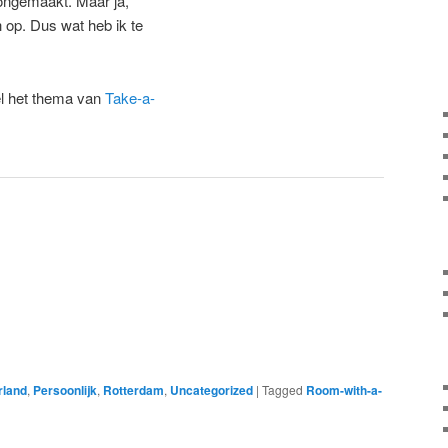
ngemaakt. Maar ja,
h op. Dus wat heb ik te
el het thema van
Take-a-
rland
,
Persoonlijk
,
Rotterdam
,
Uncategorized
|
Tagged
Room-with-a-