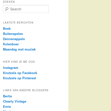
ZOEKEN
S
e
a
r
LAATSTE BERICHTEN
c
Boek
h
Buitenspelen
Dennenappels
Kolenboer
Maandag met muziek
HIER VIND JE ME OOK:
Instagram
Knutzels op Facebook
Knutzels op Pinterest
LINKS VAN ANDERE BLOGGERS
Bertie
Clearly Vintage
Emie