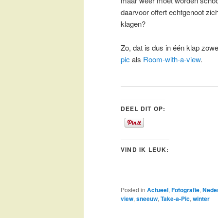
maar weer moet worden schoo
daarvoor offert echtgenoot zic
klagen?
Zo, dat is dus in één klap zow
pic
als
Room-with-a-view
.
DEEL DIT OP:
VIND IK LEUK:
Posted in
Actueel
,
Fotografie
,
Nede
view
,
sneeuw
,
Take-a-Pic
,
winter