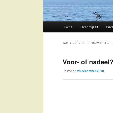
Main
Home
Over mijzelf
Priv
Skip
Skip
menu
to
to
TAG ARCHIVES:
ROOM-WITH-A-VI
primary
secondary
Voor- of nadeel
content
content
Posted on
23 december 2010