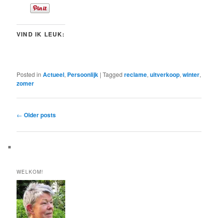
VIND IK LEUK:
Posted in
Actueel
,
Persoonlijk
|
Tagged
reclame
,
uitverkoop
,
winter
,
zomer
Post
←
Older posts
navigation
WELKOM!