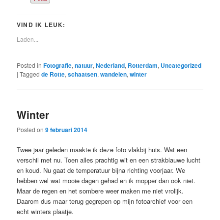
VIND IK LEUK:
Laden...
Posted in
Fotografie
,
natuur
,
Nederland
,
Rotterdam
,
Uncategorized
|
Tagged
de Rotte
,
schaatsen
,
wandelen
,
winter
Winter
Posted on
9 februari 2014
Twee jaar geleden maakte ik deze foto vlakbij huis. Wat een
verschil met nu. Toen alles prachtig wit en een strakblauwe lucht
en koud. Nu gaat de temperatuur bijna richting voorjaar. We
hebben wel wat mooie dagen gehad en ik mopper dan ook niet.
Maar de regen en het sombere weer maken me niet vrolijk.
Daarom dus maar terug gegrepen op mijn fotoarchief voor een
echt winters plaatje.