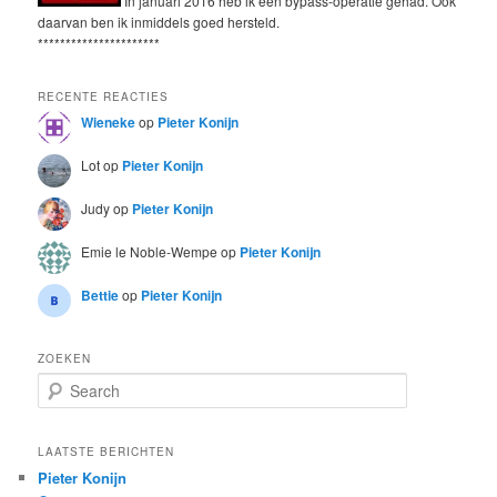
In januari 2016 heb ik een bypass-operatie gehad. Ook
daarvan ben ik inmiddels goed hersteld.
**********************
RECENTE REACTIES
Wieneke
op
Pieter Konijn
Lot
op
Pieter Konijn
Judy
op
Pieter Konijn
Emie le Noble-Wempe
op
Pieter Konijn
Bettie
op
Pieter Konijn
ZOEKEN
S
e
a
r
LAATSTE BERICHTEN
c
Pieter Konijn
h