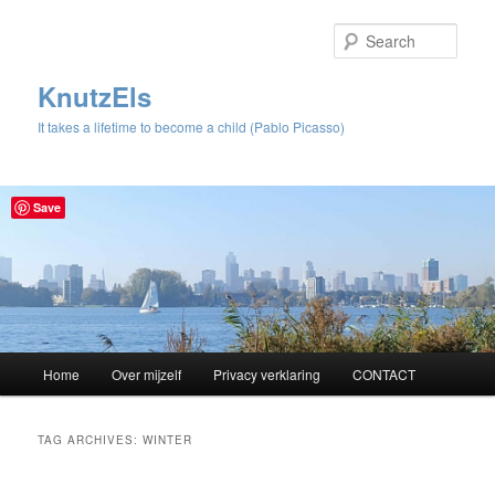
Sear
KnutzEls
It takes a lifetime to become a child (Pablo Picasso)
Save
Main
Home
Over mijzelf
Privacy verklaring
CONTACT
Skip
Skip
menu
to
to
TAG ARCHIVES:
WINTER
primary
secondary