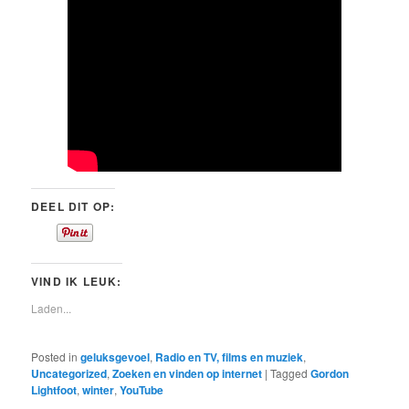
DEEL DIT OP:
VIND IK LEUK:
Laden...
Posted in
geluksgevoel
,
Radio en TV, films en muziek
,
Uncategorized
,
Zoeken en vinden op internet
|
Tagged
Gordon
Lightfoot
,
winter
,
YouTube