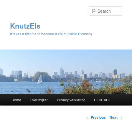
Sear
KnutzEls
It takes a lifetime to become a child (Pablo Picasso)
Main
Home
Over mijzelf
Privacy verklaring
CONTACT
Skip
menu
to
Post
←
Previous
Next
→
navigation
primary