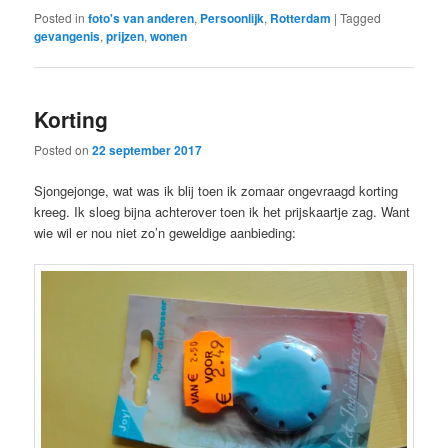
Posted in
foto's van anderen
,
Persoonlijk
,
Rotterdam
|
Tagged
gevangenis
,
prijzen
,
wonen
Korting
Posted on
22 september 2017
Sjongejonge, wat was ik blij toen ik zomaar ongevraagd korting
kreeg. Ik sloeg bijna achterover toen ik het prijskaartje zag. Want
wie wil er nou niet zo’n geweldige aanbieding: