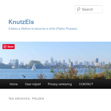
Sear
KnutzEls
It takes a lifetime to become a child (Pablo Picasso)
Save
Main
Home
Over mijzelf
Privacy verklaring
CONTACT
Skip
Skip
menu
to
to
TAG ARCHIVES:
PRIJZEN
primary
secondary