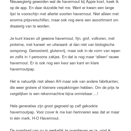
Nieuwsgierig geworden wat de havermout bij Appie kost, keek ik
op de app. En daar duizelde het me. Want er kwam een lange
lijst te voorschijn met allerlei soorten havermout. Niet alleen met
enorme prijsverschillen, maar ook nog eens een assortiment om
draaierig van te worden.
Je kunt kiezen uit gewone havermout, fijn, grof, volkoren, met
proteïne, met kaneel -en uiteraard- al dan niet van biologische
oorsprong. Geroosterd, glutenvrij, maar ook in de vorm van repen
en zelfs in 1-persoons zakjes. En dat is nog maar “alleen” rauwe
havermout. Er is ook nog een keur aan kant en klare
havermoutpap.
Het is natuurlijk niet alleen AH maar ook van andere fabrikanten,
die weer grotere of kleinere verpakkingen hebben. Om de prijs te
vergelijken is een rekenmachine bijna onmisbaar….!
Hele generaties zijn groot gegroeid op zelf gekookte
havermoutpap. Voor zover ik me kan herinneren was dat er maar
in één merk, H-O Havermout.
De overdaad van nu is werkelijk te overdreven en ja, vind ik…