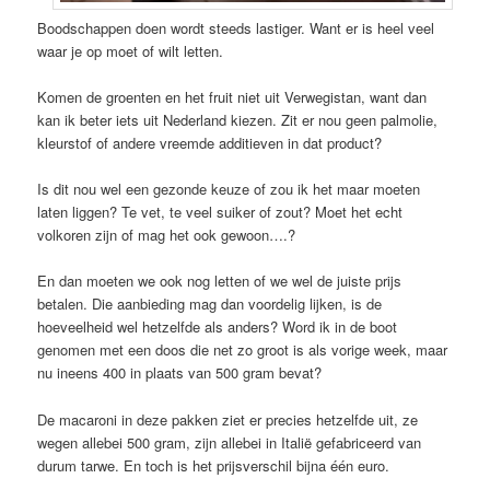
Boodschappen doen wordt steeds lastiger. Want er is heel veel
waar je op moet of wilt letten.
Komen de groenten en het fruit niet uit Verwegistan, want dan
kan ik beter iets uit Nederland kiezen. Zit er nou geen palmolie,
kleurstof of andere vreemde additieven in dat product?
Is dit nou wel een gezonde keuze of zou ik het maar moeten
laten liggen? Te vet, te veel suiker of zout? Moet het echt
volkoren zijn of mag het ook gewoon….?
En dan moeten we ook nog letten of we wel de juiste prijs
betalen. Die aanbieding mag dan voordelig lijken, is de
hoeveelheid wel hetzelfde als anders? Word ik in de boot
genomen met een doos die net zo groot is als vorige week, maar
nu ineens 400 in plaats van 500 gram bevat?
De macaroni in deze pakken ziet er precies hetzelfde uit, ze
wegen allebei 500 gram, zijn allebei in Italië gefabriceerd van
durum tarwe. En toch is het prijsverschil bijna één euro.