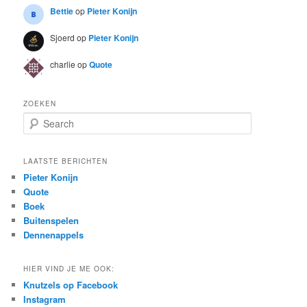
Bettie
op
Pieter Konijn
Sjoerd
op
Pieter Konijn
charlie
op
Quote
ZOEKEN
S
e
a
r
LAATSTE BERICHTEN
c
Pieter Konijn
h
Quote
Boek
Buitenspelen
Dennenappels
HIER VIND JE ME OOK:
Knutzels op Facebook
Instagram