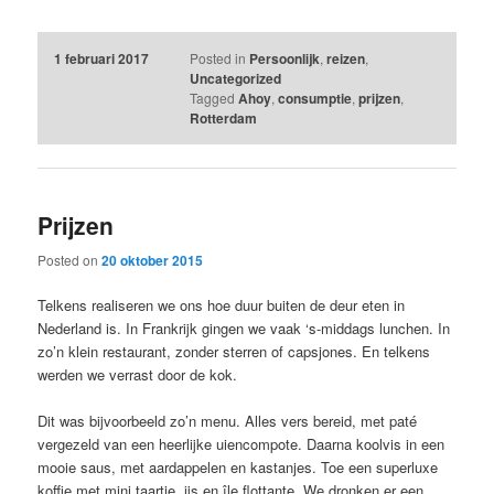
1 februari 2017
Posted in
Persoonlijk
,
reizen
,
Uncategorized
Tagged
Ahoy
,
consumptie
,
prijzen
,
Rotterdam
Prijzen
Posted on
20 oktober 2015
Telkens realiseren we ons hoe duur buiten de deur eten in
Nederland is. In Frankrijk gingen we vaak ‘s-middags lunchen. In
zo’n klein restaurant, zonder sterren of capsjones. En telkens
werden we verrast door de kok.
Dit was bijvoorbeeld zo’n menu. Alles vers bereid, met paté
vergezeld van een heerlijke uiencompote. Daarna koolvis in een
mooie saus, met aardappelen en kastanjes. Toe een superluxe
koffie met mini taartje, ijs en île flottante. We dronken er een