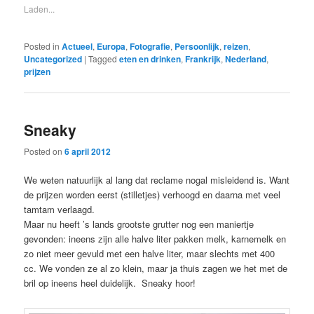
Laden...
Posted in
Actueel
,
Europa
,
Fotografie
,
Persoonlijk
,
reizen
,
Uncategorized
|
Tagged
eten en drinken
,
Frankrijk
,
Nederland
,
prijzen
Sneaky
Posted on
6 april 2012
We weten natuurlijk al lang dat reclame nogal misleidend is. Want
de prijzen worden eerst (stilletjes) verhoogd en daarna met veel
tamtam verlaagd.
Maar nu heeft ’s lands grootste grutter nog een maniertje
gevonden: ineens zijn alle halve liter pakken melk, karnemelk en
zo niet meer gevuld met een halve liter, maar slechts met 400
cc. We vonden ze al zo klein, maar ja thuis zagen we het met de
bril op ineens heel duidelijk. Sneaky hoor!