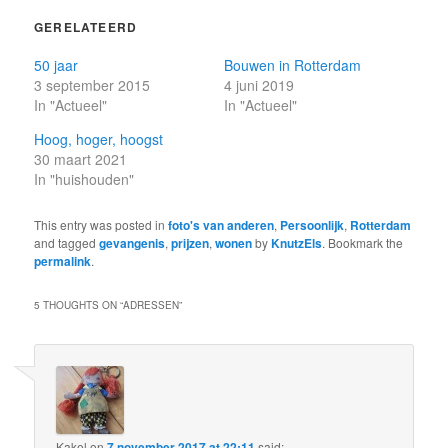
GERELATEERD
50 jaar
Bouwen in Rotterdam
3 september 2015
4 juni 2019
In "Actueel"
In "Actueel"
Hoog, hoger, hoogst
30 maart 2021
In "huishouden"
This entry was posted in
foto's van anderen
,
Persoonlijk
,
Rotterdam
and tagged
gevangenis
,
prijzen
,
wonen
by
KnutzEls
. Bookmark the
permalink
.
5 THOUGHTS ON “
ADRESSEN
”
Kakel
on
7 november 2017 at 22:11
said: