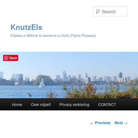
Sear
KnutzEls
It takes a lifetime to become a child (Pablo Picasso)
Save
Main
Home
Over mijzelf
Privacy verklaring
CONTACT
Skip
menu
to
Post
←
Previous
Next
→
navigation
primary