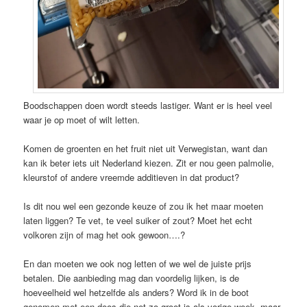
Boodschappen doen wordt steeds lastiger. Want er is heel veel
waar je op moet of wilt letten.
Komen de groenten en het fruit niet uit Verwegistan, want dan
kan ik beter iets uit Nederland kiezen. Zit er nou geen palmolie,
kleurstof of andere vreemde additieven in dat product?
Is dit nou wel een gezonde keuze of zou ik het maar moeten
laten liggen? Te vet, te veel suiker of zout? Moet het echt
volkoren zijn of mag het ook gewoon….?
En dan moeten we ook nog letten of we wel de juiste prijs
betalen. Die aanbieding mag dan voordelig lijken, is de
hoeveelheid wel hetzelfde als anders? Word ik in de boot
genomen met een doos die net zo groot is als vorige week, maar