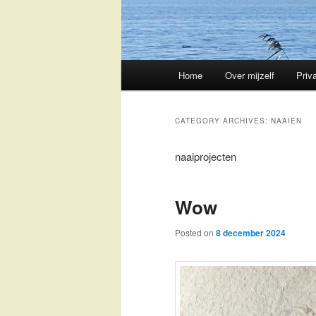
Main
Home
Over mijzelf
Priv
Skip
Skip
menu
to
to
CATEGORY ARCHIVES:
NAAIEN
primary
secondary
naaiprojecten
content
content
Wow
Posted on
8 december 2024