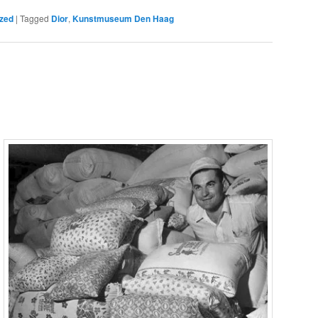
zed
|
Tagged
Dior
,
Kunstmuseum Den Haag