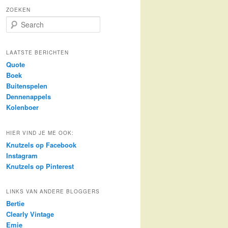
ZOEKEN
S
e
a
r
LAATSTE BERICHTEN
c
Quote
h
Boek
Buitenspelen
Dennenappels
Kolenboer
HIER VIND JE ME OOK:
Knutzels op Facebook
Instagram
Knutzels op Pinterest
LINKS VAN ANDERE BLOGGERS
Bertie
Clearly Vintage
Emie