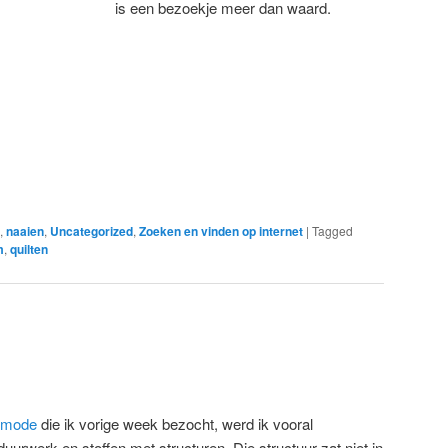
is een bezoekje meer dan waard.
,
naaien
,
Uncategorized
,
Zoeken en vinden op internet
|
Tagged
m
,
quilten
r mode
die ik vorige week bezocht, werd ik vooral
uurwerk en stoffen met structuren. Die structuur zat niet in