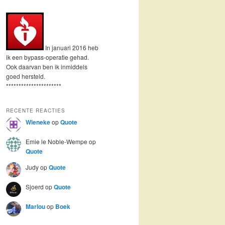
In januari 2016 heb
ik een bypass-operatie gehad.
Ook daarvan ben ik inmiddels
goed hersteld.
**********************
RECENTE REACTIES
Wieneke
op
Quote
Emie le Noble-Wempe
op
Quote
Judy
op
Quote
Sjoerd
op
Quote
Marlou
op
Boek