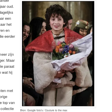
xander
jaar oud.
dagelijks
aar een
aar het
ren en
die eerder
meer zijn
ger. Maar
ie paraat
 wat hij
cten met
orige
de top van
collectie
Bron: Google foto’s / Couture to the max