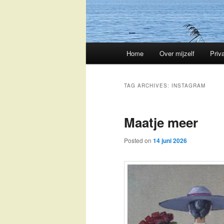
Main
Home
Over mijzelf
Priv
Skip
Skip
menu
to
to
TAG ARCHIVES:
INSTAGRAM
primary
secondary
Maatje meer
content
content
Posted on
14 juni 2026