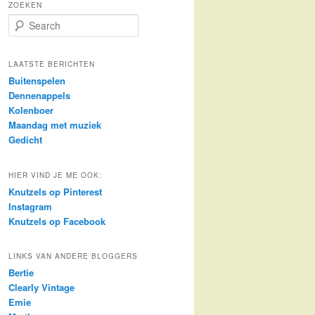
ZOEKEN
S
e
a
r
LAATSTE BERICHTEN
c
Buitenspelen
h
Dennenappels
Kolenboer
Maandag met muziek
Gedicht
HIER VIND JE ME OOK:
Knutzels op Pinterest
Instagram
Knutzels op Facebook
LINKS VAN ANDERE BLOGGERS
Bertie
Clearly Vintage
Emie