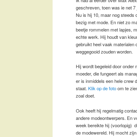
Ik had al eerder over Max Ale
geschreven, toen was ie net 7 
Nu is hij 10, maar nog steeds 
bezig met mode. En niet zo m
beetje rommelen met lapjes, m
echte werk. Hij houdt van kleu
gebruikt heel vaak materialen 
weggegooid zouden worden.
Hij wordt begeleid door onder 
moeder, die fungeert als mana
er is inmiddels een hele crew d
staat.
Klik op de foto
om te zien
zoal doet.
Ook heeft hij regelmatig conta
andere modeontwerpers. En v
week bereikte hij (voorlopig) 
de modewereld. Hij mocht zijn 