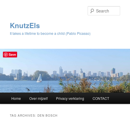
Sear
KnutzEls
It takes a lifetime to become a child (Pablo Picasso)
Save
Main
Home
Over mijzelf
Privacy verklaring
CONTACT
Skip
Skip
menu
to
to
TAG ARCHIVES:
DEN BOSCH
primary
secondary