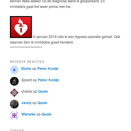
Binnen twee weken na de diagnose werd ik geopereerd. En
inmiddels gaat het weer prima met me.
In januari 2016 heb ik een bypass-operatie gehad. Ook
daarvan ben ik inmiddels goed hersteld.
**********************
RECENTE REACTIES
Bettie
op
Pieter Konijn
Sjoerd
op
Pieter Konijn
charlie
op
Quote
Janny
op
Quote
Wieneke
op
Quote
ZOEKEN