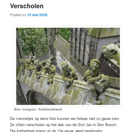
Verscholen
content
content
Posted on
15 mei 2026
Bron: Instagram / ArtsArtistsArtwork
De mannetjes op deze foto kunnen we helaas niet zo gauw zien.
Ze zitten verscholen op het dak van de Sint Jan in Den Bosch.
Die kathedraal stamt uit de 13e eeuw, werd regelmatig