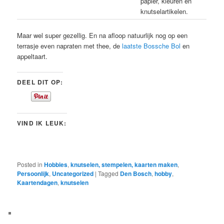
papier, kleuren en
knutselartikelen.
Maar wel super gezellig. En na afloop natuurlijk nog op een
terrasje even napraten met thee, de
laatste Bossche Bol
en
appeltaart.
DEEL DIT OP:
VIND IK LEUK:
Posted in
Hobbies
,
knutselen, stempelen, kaarten maken
,
Persoonlijk
,
Uncategorized
|
Tagged
Den Bosch
,
hobby
,
Kaartendagen
,
knutselen