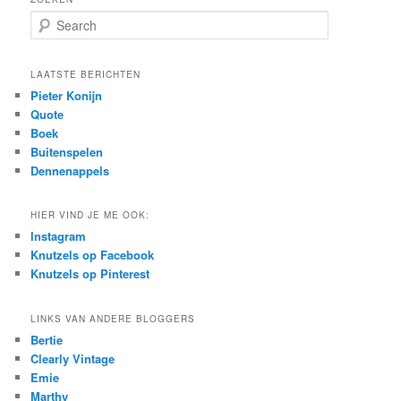
S
e
a
r
LAATSTE BERICHTEN
c
Pieter Konijn
h
Quote
Boek
Buitenspelen
Dennenappels
HIER VIND JE ME OOK:
Instagram
Knutzels op Facebook
Knutzels op Pinterest
LINKS VAN ANDERE BLOGGERS
Bertie
Clearly Vintage
Emie
Marthy