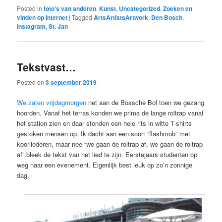
Posted in
foto's van anderen
,
Kunst
,
Uncategorized
,
Zoeken en
vinden op internet
|
Tagged
ArtsArtistsArtwork
,
Den Bosch
,
Instagram
,
St. Jan
Tekstvast…
Posted on
3 september 2019
We zaten vrijdagmorgen
net aan de Bossche Bol toen we gezang
hoorden. Vanaf het terras konden we prima de lange roltrap vanaf
het station zien en daar stonden een hele rits in witte T-shirts
gestoken mensen op. Ik dacht aan een soort “flashmob” met
koorliederen, maar nee “we gaan de roltrap af, we gaan de roltrap
af” bleek de tekst van het lied te zijn. Eerstejaars studenten op
weg naar een evenement. Eigenlijk best leuk op zo’n zonnige
dag.