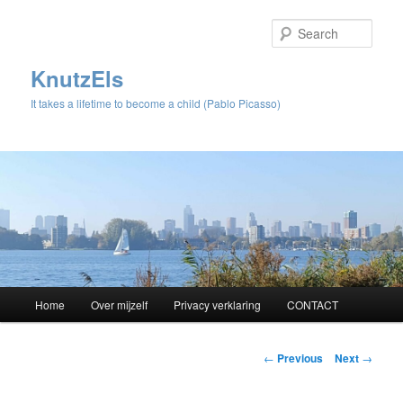
Sear
KnutzEls
It takes a lifetime to become a child (Pablo Picasso)
Main
Home
Over mijzelf
Privacy verklaring
CONTACT
Skip
menu
to
Post
←
Previous
Next
→
navigation
primary