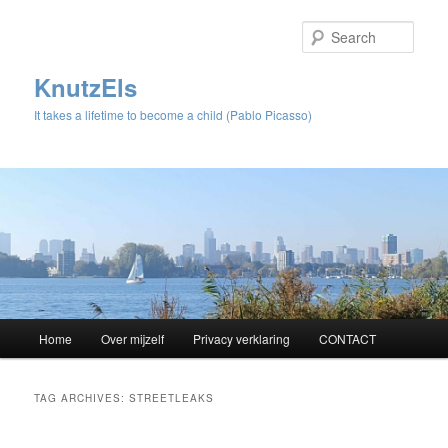
Sear
KnutzEls
It takes a lifetime to become a child (Pablo Picasso)
Main
Home
Over mijzelf
Privacy verklaring
CONTACT
Skip
Skip
menu
to
to
TAG ARCHIVES:
STREETLEAKS
primary
secondary