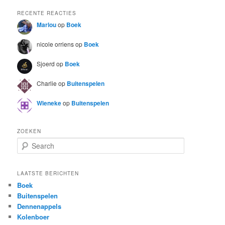
RECENTE REACTIES
Marlou
op
Boek
nicole orriens
op
Boek
Sjoerd
op
Boek
Charlie
op
Buitenspelen
Wieneke
op
Buitenspelen
ZOEKEN
S
e
a
r
LAATSTE BERICHTEN
c
Boek
h
Buitenspelen
Dennenappels
Kolenboer