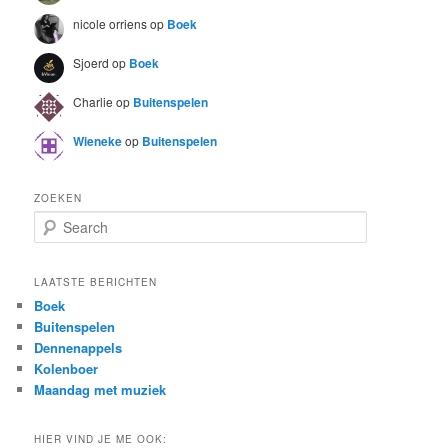
nicole orriens
op
Boek
Sjoerd
op
Boek
Charlie
op
Buitenspelen
Wieneke
op
Buitenspelen
ZOEKEN
S
e
a
r
LAATSTE BERICHTEN
c
Boek
h
Buitenspelen
Dennenappels
Kolenboer
Maandag met muziek
HIER VIND JE ME OOK: