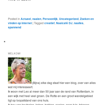
Posted in
Actueel
,
naaien
,
Persoonlijk
,
Uncategorized
,
Zoeken en
vinden op internet
|
Tagged
creatief
,
Naaicafé DJ
,
naailes
,
spannend
WELKOM!
(Bijna) elke dag staat hier een blog, over van alles
wat mij interesseert.
Ik woon met Leo al meer dan 50 jaar aan de rand van Rotterdam, in
een wijk met heel veel groen. De Rotte en een groot wandelgebied
ligt op loopafstand van ons huis.
Ik hou van knutselen, koken, bakken, naaien, onze tuin, tekenen,