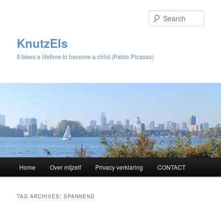
Sear
KnutzEls
It takes a lifetime to become a child (Pablo Picasso)
Main
Home
Over mijzelf
Privacy verklaring
CONTACT
Skip
Skip
menu
to
to
TAG ARCHIVES:
SPANNEND
primary
secondary