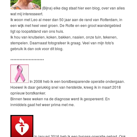
(Bijna) elke dag staat hier een blog, over van alles
wat mij interesseert.
Ik woon met Leo al meer dan 50 jaar aan de rand van Rotterdam, in
een wijk met heel veel groen. De Rotte en een groot wandelgebied
ligt op loopafstand van ons huis.
Ik hou van knutselen, koken, bakken, naaien, onze tuin, tekenen,
stempelen. Daarnaast fotografeer ik graag. Veel van mijn foto's
gebruik ik dan ook voor dit blog.
**********************
In 2008 heb ik een borstbesparende operatie ondergaan.
Hoewel ik daar gelukkig snel van herstelde, kreeg ik in maart 2018
opnieuw borstkanker.
Binnen twee weken na de diagnose werd ik geopereerd. En
inmiddels gaat het weer prima met me.
In januari 2016 heb ik een bypass-operatie gehad. Ook