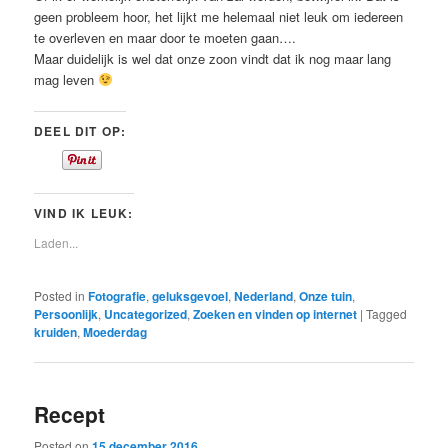
geen probleem hoor, het lijkt me helemaal niet leuk om iedereen
te overleven en maar door te moeten gaan….
Maar duidelijk is wel dat onze zoon vindt dat ik nog maar lang
mag leven
DEEL DIT OP:
VIND IK LEUK:
Laden...
Posted in
Fotografie
,
geluksgevoel
,
Nederland
,
Onze tuin
,
Persoonlijk
,
Uncategorized
,
Zoeken en vinden op internet
|
Tagged
kruiden
,
Moederdag
Recept
Posted on
15 december 2016