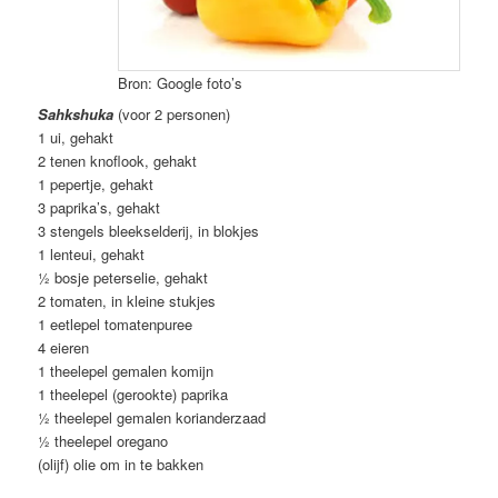
Bron: Google foto’s
Sahkshuka
(voor 2 personen)
1 ui, gehakt
2 tenen knoflook, gehakt
1 pepertje, gehakt
3 paprika’s, gehakt
3 stengels bleekselderij, in blokjes
1 lenteui, gehakt
½ bosje peterselie, gehakt
2 tomaten, in kleine stukjes
1 eetlepel tomatenpuree
4 eieren
1 theelepel gemalen komijn
1 theelepel (gerookte) paprika
½ theelepel gemalen korianderzaad
½ theelepel oregano
(olijf) olie om in te bakken