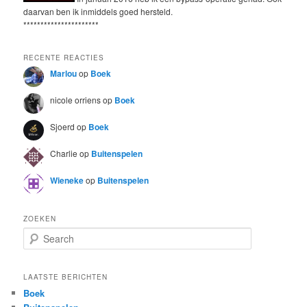
daarvan ben ik inmiddels goed hersteld.
**********************
RECENTE REACTIES
Marlou
op
Boek
nicole orriens
op
Boek
Sjoerd
op
Boek
Charlie
op
Buitenspelen
Wieneke
op
Buitenspelen
ZOEKEN
S
e
a
r
LAATSTE BERICHTEN
c
Boek
h