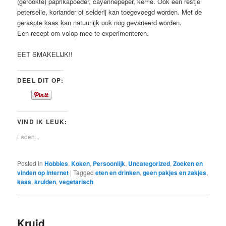
(gerookte) paprikapoeder, cayennepeper, kerrie. Ook een restje
peterselie, koriander of selderij kan toegevoegd worden. Met de
geraspte kaas kan natuurlijk ook nog gevarieerd worden.
Een recept om volop mee te experimenteren.
EET SMAKELIJK!!
DEEL DIT OP:
VIND IK LEUK:
Laden...
Posted in
Hobbies
,
Koken
,
Persoonlijk
,
Uncategorized
,
Zoeken en
vinden op internet
|
Tagged
eten en drinken
,
geen pakjes en zakjes
,
kaas
,
kruiden
,
vegetarisch
Kruid