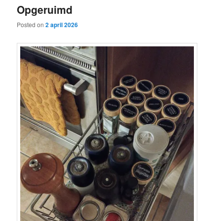
Opgeruimd
content
content
Posted on
2 april 2026