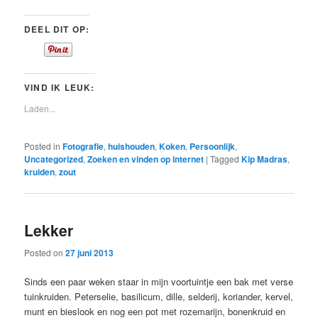
DEEL DIT OP:
VIND IK LEUK:
Laden...
Posted in
Fotografie
,
huishouden
,
Koken
,
Persoonlijk
,
Uncategorized
,
Zoeken en vinden op internet
|
Tagged
Kip Madras
,
kruiden
,
zout
Lekker
Posted on
27 juni 2013
Sinds een paar weken staar in mijn voortuintje een bak met verse
tuinkruiden. Peterselie, basilicum, dille, selderij, koriander, kervel,
munt en bieslook en nog een pot met rozemarijn, bonenkruid en