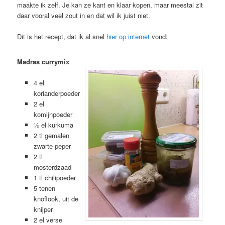
maakte ik zelf. Je kan ze kant en klaar kopen, maar meestal zit
daar vooral veel zout in en dat wil ik juist niet.
Dit is het recept, dat ik al snel
hier op internet
vond:
Madras currymix
4 el
korianderpoeder
2 el
komijnpoeder
½ el kurkuma
2 tl gemalen
zwarte peper
2 tl
mosterdzaad
1 tl chilipoeder
5 tenen
knoflook, uit de
knijper
2 el verse