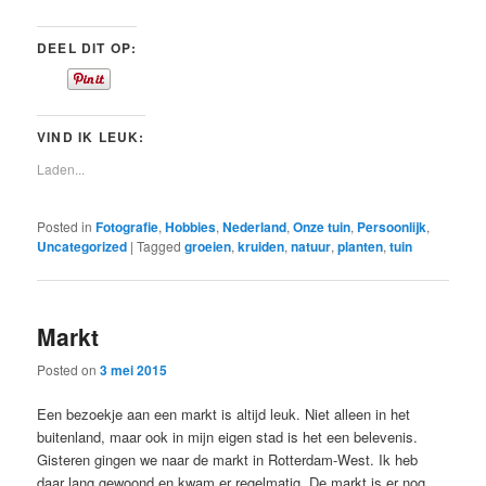
DEEL DIT OP:
VIND IK LEUK:
Laden...
Posted in
Fotografie
,
Hobbies
,
Nederland
,
Onze tuin
,
Persoonlijk
,
Uncategorized
|
Tagged
groeien
,
kruiden
,
natuur
,
planten
,
tuin
Markt
Posted on
3 mei 2015
Een bezoekje aan een markt is altijd leuk. Niet alleen in het
buitenland, maar ook in mijn eigen stad is het een belevenis.
Gisteren gingen we naar de markt in Rotterdam-West. Ik heb
daar lang gewoond en kwam er regelmatig. De markt is er nog