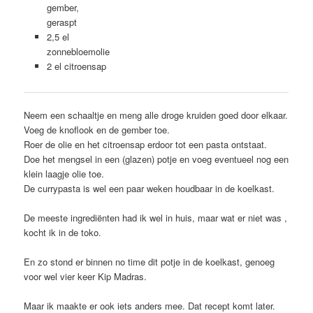
gember,
geraspt
2,5 el
zonnebloemolie
2 el citroensap
Neem een schaaltje en meng alle droge kruiden goed door elkaar.
Voeg de knoflook en de gember toe.
Roer de olie en het citroensap erdoor tot een pasta ontstaat.
Doe het mengsel in een (glazen) potje en voeg eventueel nog een
klein laagje olie toe.
De currypasta is wel een paar weken houdbaar in de koelkast.
De meeste ingrediënten had ik wel in huis, maar wat er niet was ,
kocht ik in de toko.
En zo stond er binnen no time dit potje in de koelkast, genoeg
voor wel vier keer Kip Madras.
Maar ik maakte er ook iets anders mee. Dat recept komt later.