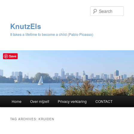
Sear
KnutzEls
It takes a lifetime to become a child (Pablo Picasso)
Save
Main
Home
Over mijzelf
Privacy verklaring
CONTACT
Skip
Skip
menu
to
to
TAG ARCHIVES:
KRUIDEN
primary
secondary