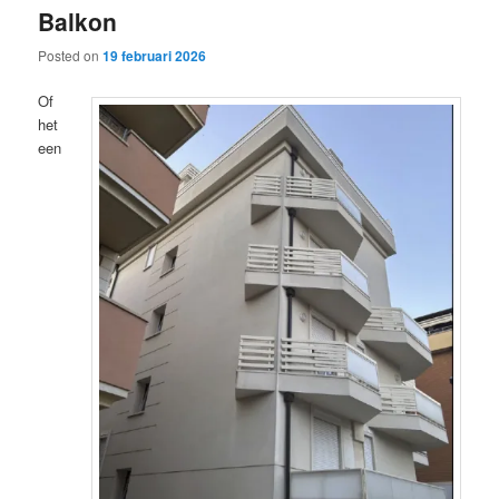
Balkon
content
content
Posted on
19 februari 2026
Of
het
een