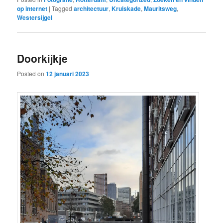
op internet
|
Tagged
architectuur
,
Kruiskade
,
Mauritsweg
,
Westersijgel
Doorkijkje
Posted on
12 januari 2023