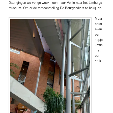
Daar gingen we vorige week heen, naar Venlo naar het Limburgs
museum. Om er de tentoonstelling De Bourgondiërs te bekijken.
Maar
eerst
even
een
kopje
koffie
met
een
stuk