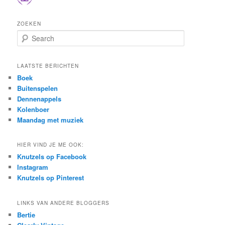
ZOEKEN
S
e
a
r
LAATSTE BERICHTEN
c
Boek
h
Buitenspelen
Dennenappels
Kolenboer
Maandag met muziek
HIER VIND JE ME OOK:
Knutzels op Facebook
Instagram
Knutzels op Pinterest
LINKS VAN ANDERE BLOGGERS
Bertie