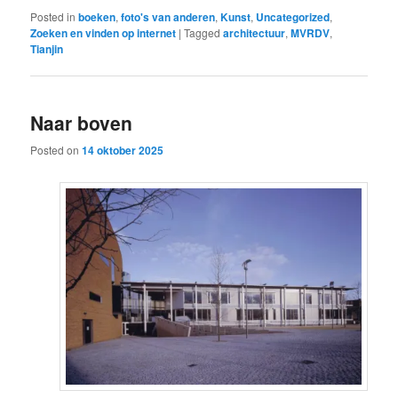
Posted in
boeken
,
foto's van anderen
,
Kunst
,
Uncategorized
,
Zoeken en vinden op internet
|
Tagged
architectuur
,
MVRDV
,
Tianjin
Naar boven
Posted on
14 oktober 2025