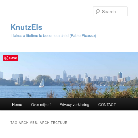
Sear
KnutzEls
It takes a lifetime to become a child (Pablo Picasso)
Save
Main
Home
Over mijzelf
Privacy verklaring
CONTACT
Skip
Skip
menu
to
to
TAG ARCHIVES:
ARCHITECTUUR
primary
secondary