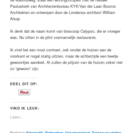
Pauluskerk van Architectenbureau KYK/Van der Laan Bouma
Architekten en ontworpen door de Londense architect William
Alsop
Ik denk dat de naam komt van bioscoop Calypso, die er vroeger
was. Nu zitten in de plint voornamelijk restaurants.
Ik vind het een mooi contrast, ook omdat de huizen aan de
voorkant er nogal statig uitzien, maar de achterzijde een beetje
gewoontjes aandoet. Al zullen de prijzen van de huizen zeker niet
zo “gewoon” zijn.
DEEL DIT OP:
VIND IK LEUK:
Laden...
Posted in
Fotografie
,
Rotterdam
,
Uncategorized
,
Zoeken en vinden