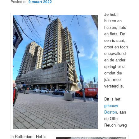
Posted on
9 maart 2022
Je hebt
huizen en
huizen, flats
en flats. De
een is saai,
groot en toch
onopvallend
en de ander
springt er uit
omdat die
juist mooi
versierd is.
Dit is het
gebouw
Boston
, aan
de Otto
Reuchlinweg
in Rotterdam. Het is