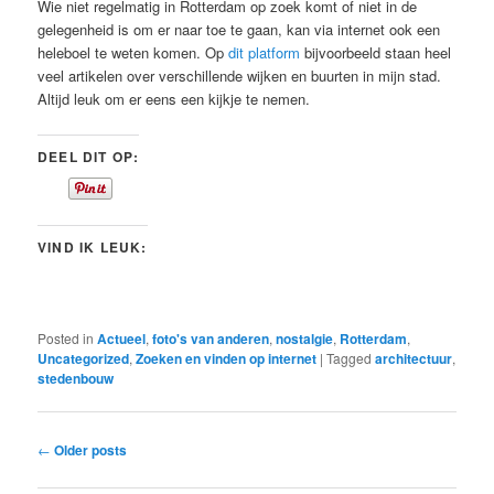
Wie niet regelmatig in Rotterdam op zoek komt of niet in de
gelegenheid is om er naar toe te gaan, kan via internet ook een
heleboel te weten komen. Op
dit platform
bijvoorbeeld staan heel
veel artikelen over verschillende wijken en buurten in mijn stad.
Altijd leuk om er eens een kijkje te nemen.
DEEL DIT OP:
VIND IK LEUK:
Posted in
Actueel
,
foto's van anderen
,
nostalgie
,
Rotterdam
,
Uncategorized
,
Zoeken en vinden op internet
|
Tagged
architectuur
,
stedenbouw
Post
←
Older posts
navigation