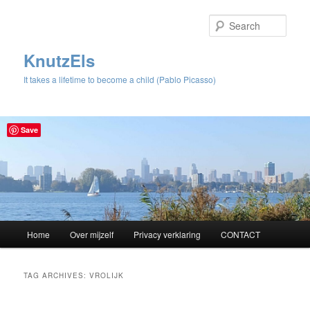
Sear
KnutzEls
It takes a lifetime to become a child (Pablo Picasso)
Save
Main
Home
Over mijzelf
Privacy verklaring
CONTACT
Skip
Skip
menu
to
to
TAG ARCHIVES:
VROLIJK
primary
secondary